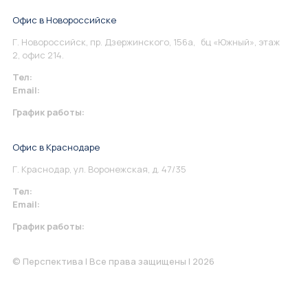
Офис в Новороссийске
Г. Новороссийск, пр. Дзержинского, 156а, бц «Южный», этаж
2, офис 214.
Тел:
+7 967 930-79-30
Email:
info@perspektiva.vip
График работы:
Понедельник-Пятница: 9:00-18.00
Офис в Краснодаре
Г. Краснодар, ул. Воронежская, д. 47/35
Тел:
+7 967 930-79-30
Email:
krasnodar@perspektiva.vip
График работы:
Понедельник-Пятница: 9:00-18.00
© Перспектива | Все права защищены | 2026