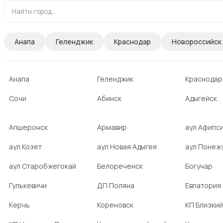
Анапа
Геленджик
Краснодар
Новороссийск
Анапа
Геленджик
Краснодар
Сочи
Абинск
Адыгейск
Апшеронск
Армавир
аул Афипс
аул Козет
аул Новая Адыгея
аул Понеж
аул Старобжегокай
Белореченск
Богучар
Гулькевичи
ДП Поляна
Евпатория
Керчь
Кореновск
КП Близкий