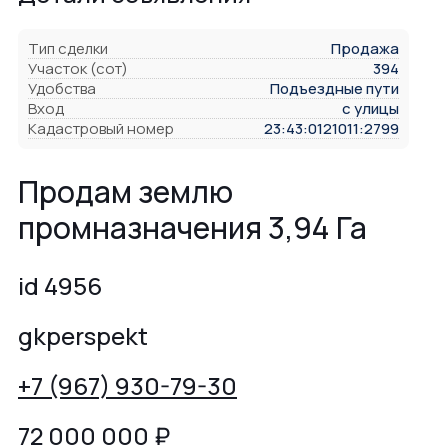
Тип сделки
Продажа
Участок (сот)
394
Удобства
Подъездные пути
Вход
с улицы
Кадастровый номер
23:43:0121011:2799
Продам землю
промназначения 3,94 Га
id 4956
gkperspekt
+7 (967) 930-79-30
72 000 000
₽