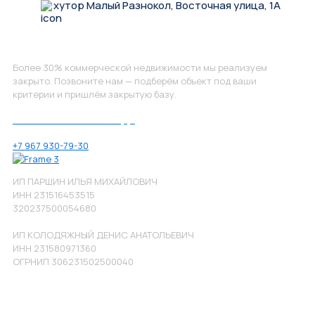
хутор Малый Разнокол, Восточная улица, 1А
Не нашли, что искали?
Более 30% коммерческой недвижимости мы реализуем
закрыто. Позвоните нам — подберём объект под ваши
критерии и пришлём закрытую базу.
Позвоните нам по номеру:
+7 967 930-79-30
ИП ПАРШИН ИЛЬЯ МИХАЙЛОВИЧ
ИНН 231516453515
320237500054680
ИП КОЛОДЯЖНЫЙ ДЕНИС АНАТОЛЬЕВИЧ
ИНН 231580971360
ОГРНИП 306231502500040