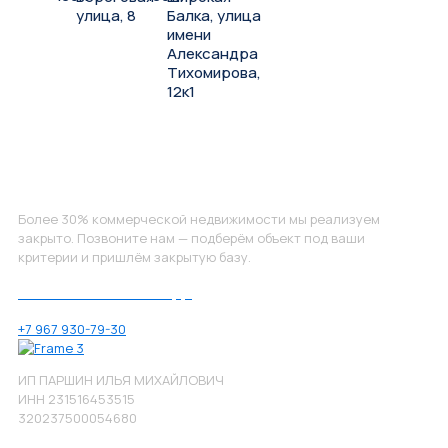
улица, 8
Балка, улица
имени
Александра
Тихомирова,
12к1
Не нашли, что искали?
Более 30% коммерческой недвижимости мы реализуем
закрыто. Позвоните нам — подберём объект под ваши
критерии и пришлём закрытую базу.
Позвоните нам по номеру:
+7 967 930-79-30
ИП ПАРШИН ИЛЬЯ МИХАЙЛОВИЧ
ИНН 231516453515
320237500054680