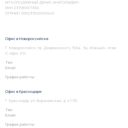
ИП КОЛОДЯЖНЫЙ ДЕНИС АНАТОЛЬЕВИЧ
ИНН 231580971360
ОГРНИП 306231502500040
Офис в Новороссийске
Г. Новороссийск, пр. Дзержинского, 156а, бц «Южный», этаж
2, офис 214.
Тел:
+7 967 930-79-30
Email:
info@perspektiva.vip
График работы:
Понедельник-Пятница: 9:00-18.00
Офис в Краснодаре
Г. Краснодар, ул. Воронежская, д. 47/35
Тел:
+7 967 930-79-30
Email:
krasnodar@perspektiva.vip
График работы: