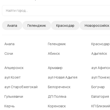
Анапа
Геленджик
Краснодар
Новороссийск
Анапа
Геленджик
Краснодар
Сочи
Абинск
Адыгейск
Апшеронск
Армавир
аул Афипс
аул Козет
аул Новая Адыгея
аул Понеж
аул Старобжегокай
Белореченск
Богучар
Гулькевичи
ДП Поляна
Евпатория
Керчь
Кореновск
КП Близкий