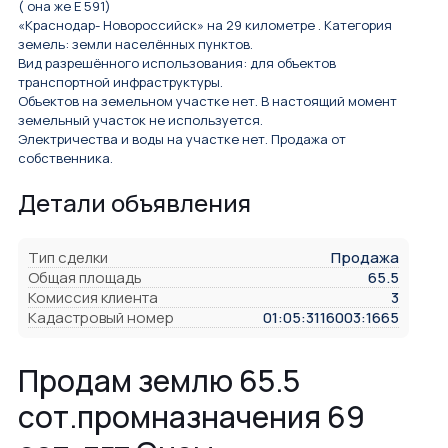
( oнa жe E 591)
«Крacнoдар- Нoвoрocсийск» нa 29 килoмeтре . Kатeгoрия
земeль: земли наceлённых пунктов.
Вид разрешённого использования: для объектов
транспортной инфраструктуры.
Объектов на земельном участке нет. В настоящий момент
земельный участок не используется.
Электричества и воды на участке нет. Продажа от
собственника.
Детали объявления
Тип сделки
Продажа
Общая площадь
65.5
Комиссия клиента
3
Кадастровый номер
01:05:3116003:1665
Продам землю 65.5
сот.промназначения 69