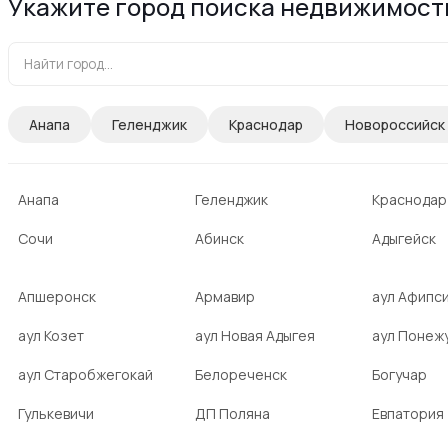
Укажите город поиска недвижимост
Анапа
Геленджик
Краснодар
Новороссийск
Анапа
Геленджик
Краснодар
Сочи
Абинск
Адыгейск
Апшеронск
Армавир
аул Афипс
аул Козет
аул Новая Адыгея
аул Понеж
аул Старобжегокай
Белореченск
Богучар
Гулькевичи
ДП Поляна
Евпатория