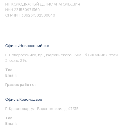
ИП КОЛОДЯЖНЫЙ ДЕНИС АНАТОЛЬЕВИЧ
ИНН 231580971360
ОГРНИП 306231502500040
Офис в Новороссийске
Г. Новороссийск, пр. Дзержинского, 156а, бц «Южный», этаж
2, офис 214.
Тел:
+7 967 930-79-30
Email:
info@perspektiva.vip
График работы:
Понедельник-Пятница: 9:00-18.00
Офис в Краснодаре
Г. Краснодар, ул. Воронежская, д. 47/35
Тел:
+7 967 930-79-30
Email:
krasnodar@perspektiva.vip