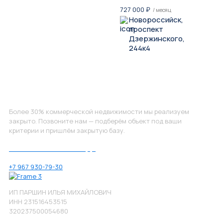
727 000
₽
/ месяц
Новороссийск,
проспект
Дзержинского,
244к4
Не нашли, что искали?
Более 30% коммерческой недвижимости мы реализуем
закрыто. Позвоните нам — подберём объект под ваши
критерии и пришлём закрытую базу.
Позвоните нам по номеру:
+7 967 930-79-30
ИП ПАРШИН ИЛЬЯ МИХАЙЛОВИЧ
ИНН 231516453515
320237500054680