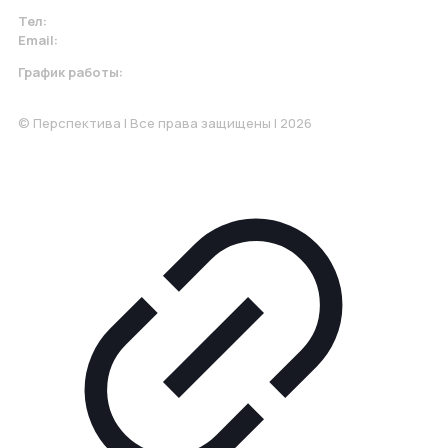
Тел:
+7 967 930-79-30
Email:
krasnodar@perspektiva.vip
График работы:
Понедельник-Пятница: 9:00-18.00
© Перспектива | Все права защищены | 2026