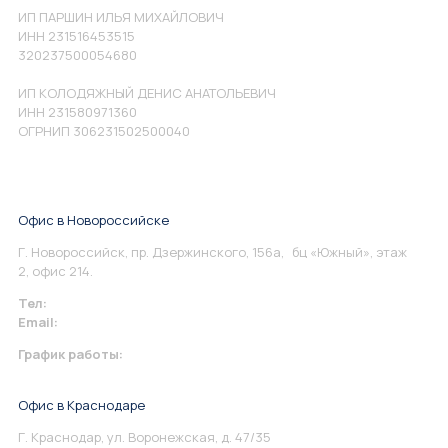
ИП ПАРШИН ИЛЬЯ МИХАЙЛОВИЧ
ИНН 231516453515
320237500054680
ИП КОЛОДЯЖНЫЙ ДЕНИС АНАТОЛЬЕВИЧ
ИНН 231580971360
ОГРНИП 306231502500040
Офис в Новороссийске
Г. Новороссийск, пр. Дзержинского, 156а, бц «Южный», этаж
2, офис 214.
Тел:
+7 967 930-79-30
Email:
info@perspektiva.vip
График работы:
Понедельник-Пятница: 9:00-18.00
Офис в Краснодаре
Г. Краснодар, ул. Воронежская, д. 47/35