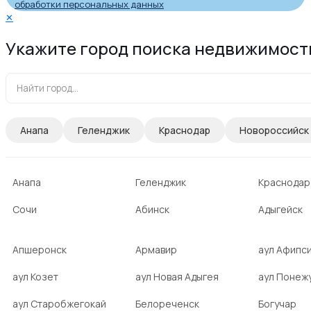
обработки персональных данных
✕
Укажите город поиска недвижимост
Анапа
Геленджик
Краснодар
Новороссийск
Анапа
Геленджик
Краснодар
Сочи
Абинск
Адыгейск
Апшеронск
Армавир
аул Афипс
аул Козет
аул Новая Адыгея
аул Понеж
аул Старобжегокай
Белореченск
Богучар