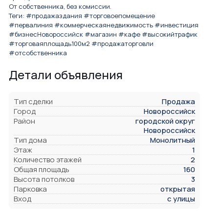
От собственника, без комиссии.
Теги: #продажаздания #торговоепомещение
#первалиния #коммерческаянедвижимость #инвестиция
#бизнесНовороссийск #магазин #кафе #высокийтрафик
#торговаяплощадь100м2 #продажаторговли
#отсобственника
Детали объявления
Тип сделки
Продажа
Город
Новороссийск
Район
городской округ
Новороссийск
Тип дома
Монолитный
Этаж
1
Количество этажей
2
Общая площадь
160
Высота потолков
3
Парковка
открытая
Вход
с улицы