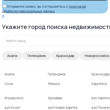
Отправляя заявку, вы соглашаетесь с
политикой
обработки персональных данных
✕
Укажите город поиска недвижимост
Анапа
Геленджик
Краснодар
Новороссийск
Анапа
Геленджик
Краснодар
Сочи
Абинск
Адыгейск
Апшеронск
Армавир
аул Афипс
аул Козет
аул Новая Адыгея
аул Понеж