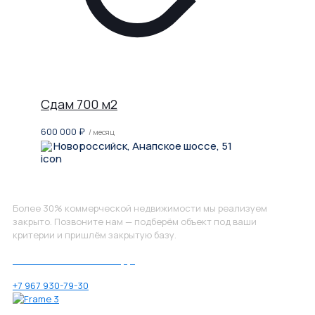
Сдам 700 м2
600 000
₽
/ месяц
Новороссийск, Анапское шоссе, 51
Не нашли, что искали?
Более 30% коммерческой недвижимости мы реализуем
закрыто. Позвоните нам — подберём объект под ваши
критерии и пришлём закрытую базу.
Позвоните нам по номеру:
+7 967 930-79-30