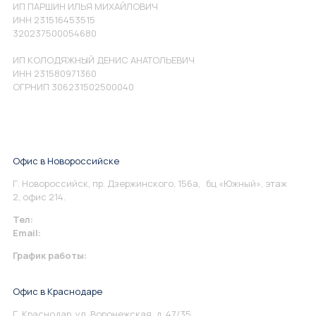
ИП ПАРШИН ИЛЬЯ МИХАЙЛОВИЧ
ИНН 231516453515
320237500054680
ИП КОЛОДЯЖНЫЙ ДЕНИС АНАТОЛЬЕВИЧ
ИНН 231580971360
ОГРНИП 306231502500040
Офис в Новороссийске
Г. Новороссийск, пр. Дзержинского, 156а, бц «Южный», этаж
2, офис 214.
Тел:
+7 967 930-79-30
Email:
info@perspektiva.vip
График работы:
Понедельник-Пятница: 9:00-18.00
Офис в Краснодаре
Г. Краснодар, ул. Воронежская, д. 47/35