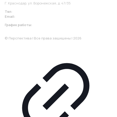
Г. Краснодар, ул. Воронежская, д. 47/35
Тел:
+7 967 930-79-30
Email:
krasnodar@perspektiva.vip
График работы:
Понедельник-Пятница: 9:00-18.00
© Перспектива | Все права защищены | 2026