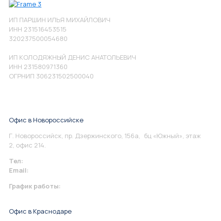
ИП ПАРШИН ИЛЬЯ МИХАЙЛОВИЧ
ИНН 231516453515
320237500054680
ИП КОЛОДЯЖНЫЙ ДЕНИС АНАТОЛЬЕВИЧ
ИНН 231580971360
ОГРНИП 306231502500040
Офис в Новороссийске
Г. Новороссийск, пр. Дзержинского, 156а, бц «Южный», этаж
2, офис 214.
Тел:
+7 967 930-79-30
Email:
info@perspektiva.vip
График работы:
Понедельник-Пятница: 9:00-18.00
Офис в Краснодаре