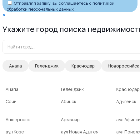
Отправляя заявку, вы соглашаетесь с
политикой
обработки персональных данных
✕
Укажите город поиска недвижимост
Анапа
Геленджик
Краснодар
Новороссийск
Анапа
Геленджик
Краснодар
Сочи
Абинск
Адыгейск
Апшеронск
Армавир
аул Афипс
аул Козет
аул Новая Адыгея
аул Понеж