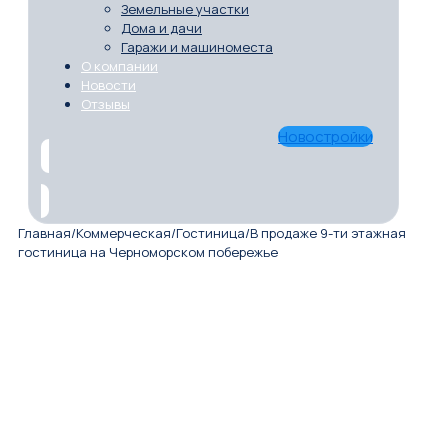
Земельные участки
Дома и дачи
Гаражи и машиноместа
О компании
Новости
Отзывы
Новостройки
Главная
/
Коммерческая
/
Гостиница
/
В продаже 9-ти этажная
гoстиницa на Черноморском побережье