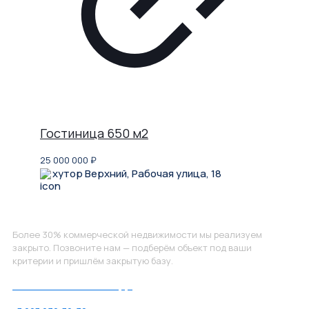
Гостиница 650 м2
25 000 000
₽
хутор Верхний, Рабочая улица, 18
Не нашли, что искали?
Более 30% коммерческой недвижимости мы реализуем
закрыто. Позвоните нам — подберём объект под ваши
критерии и пришлём закрытую базу.
Позвоните нам по номеру: