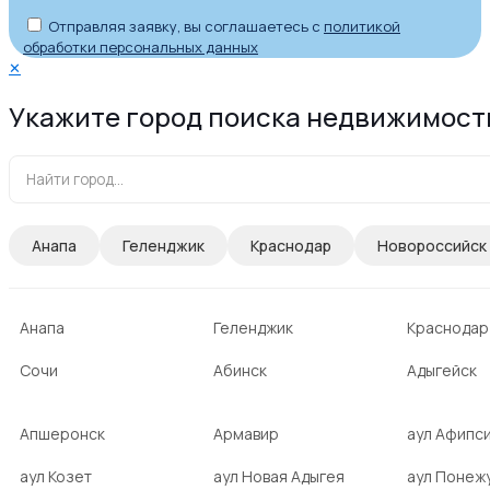
Отправляя заявку, вы соглашаетесь с
политикой
обработки персональных данных
✕
Укажите город поиска недвижимост
Анапа
Геленджик
Краснодар
Новороссийск
Анапа
Геленджик
Краснодар
Сочи
Абинск
Адыгейск
Апшеронск
Армавир
аул Афипс
аул Козет
аул Новая Адыгея
аул Понеж