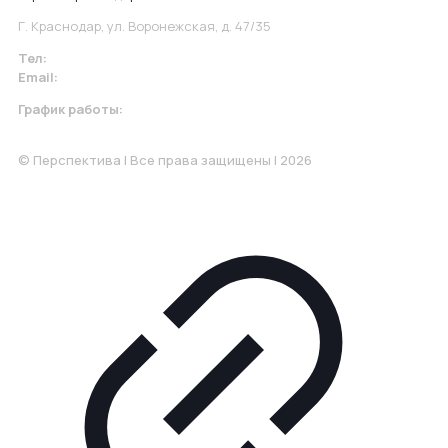
Г. Краснодар, ул. Воронежская, д. 47/35
Тел:
+7 967 930-79-30
Email:
krasnodar@perspektiva.vip
График работы:
Понедельник-Пятница: 9:00-18.00
© Перспектива | Все права защищены | 2026