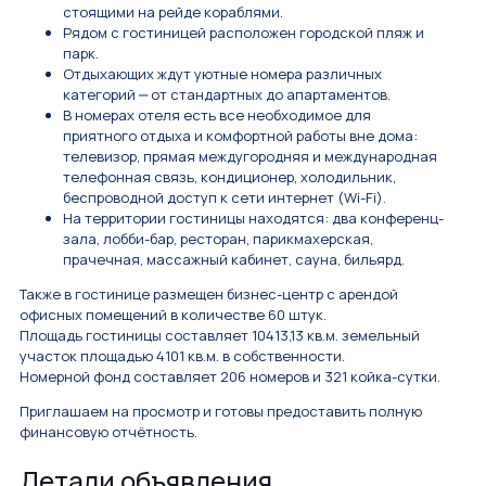
стоящими на рейде кораблями.
Рядом с гостиницей расположен городской пляж и
парк.
Отдыхающих ждут уютные номера различных
категорий ‒ от стандартных до апартаментов.
В номерах отеля есть все необходимое для
приятного отдыха и комфортной работы вне дома:
телевизор, прямая междугородняя и международная
телефонная связь, кондиционер, холодильник,
беспроводной доступ к сети интернет (Wi-Fi).
На территории гостиницы находятся: два конференц-
зала, лобби-бар, ресторан, парикмахерская,
прачечная, массажный кабинет, сауна, бильярд.
Также в гостинице размещен бизнес-центр с арендой
офисных помещений в количестве 60 штук.
Площадь гостиницы составляет 10413,13 кв.м. земельный
участок площадью 4101 кв.м. в собственности.
Номерной фонд составляет 206 номеров и 321 койка-сутки.
Приглашаем на просмотр и готовы предоставить полную
финансовую отчётность.
Детали объявления