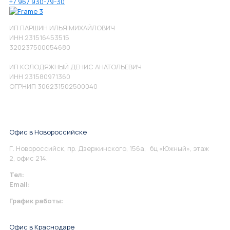
+7 967 930-79-30
ИП ПАРШИН ИЛЬЯ МИХАЙЛОВИЧ
ИНН 231516453515
320237500054680
ИП КОЛОДЯЖНЫЙ ДЕНИС АНАТОЛЬЕВИЧ
ИНН 231580971360
ОГРНИП 306231502500040
Офис в Новороссийске
Г. Новороссийск, пр. Дзержинского, 156а, бц «Южный», этаж
2, офис 214.
Тел:
+7 967 930-79-30
Email:
info@perspektiva.vip
График работы:
Понедельник-Пятница: 9:00-18.00
Офис в Краснодаре