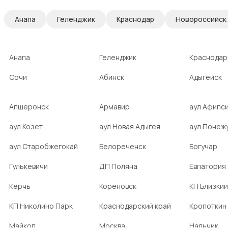
Анапа
Геленджик
Краснодар
Новороссийск
Анапа
Геленджик
Краснодар
Сочи
Абинск
Адыгейск
Апшеронск
Армавир
аул Афипс
аул Козет
аул Новая Адыгея
аул Понеж
аул Старобжегокай
Белореченск
Богучар
Гулькевичи
ДП Поляна
Евпатория
Керчь
Кореновск
КП Близкий
КП Николино Парк
Краснодарский край
Кропоткин
Майкоп
Москва
Нальчик