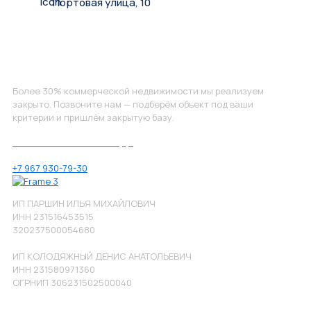
Портовая улица, 10
Не нашли, что искали?
Более 30% коммерческой недвижимости мы реализуем
закрыто. Позвоните нам — подберём объект под ваши
критерии и пришлём закрытую базу.
Позвоните нам по номеру:
+7 967 930-79-30
ИП ПАРШИН ИЛЬЯ МИХАЙЛОВИЧ
ИНН 231516453515
320237500054680
ИП КОЛОДЯЖНЫЙ ДЕНИС АНАТОЛЬЕВИЧ
ИНН 231580971360
ОГРНИП 306231502500040