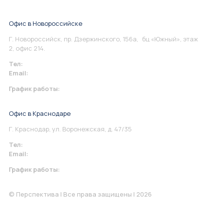
Офис в Новороссийске
Г. Новороссийск, пр. Дзержинского, 156а, бц «Южный», этаж
2, офис 214.
Тел:
+7 967 930-79-30
Email:
info@perspektiva.vip
График работы:
Понедельник-Пятница: 9:00-18.00
Офис в Краснодаре
Г. Краснодар, ул. Воронежская, д. 47/35
Тел:
+7 967 930-79-30
Email:
krasnodar@perspektiva.vip
График работы:
Понедельник-Пятница: 9:00-18.00
© Перспектива | Все права защищены | 2026