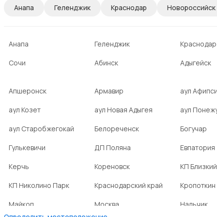
Анапа
Геленджик
Краснодар
Новороссийск
Анапа
Геленджик
Краснодар
Сочи
Абинск
Адыгейск
Апшеронск
Армавир
аул Афипс
аул Козет
аул Новая Адыгея
аул Понеж
аул Старобжегокай
Белореченск
Богучар
Гулькевичи
ДП Поляна
Евпатория
Керчь
Кореновск
КП Близкий
КП Николино Парк
Краснодарский край
Кропоткин
Майкоп
Москва
Нальчик
Определить местоположение