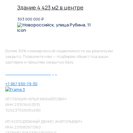
Здание 4 423 м2 в центре
303 000 000
₽
Новороссийск, улица Рубина, 11
Не нашли, что искали?
Более 30% коммерческой недвижимости мы реализуем
закрыто. Позвоните нам — подберём объект под ваши
критерии и пришлём закрытую базу.
Позвоните нам по номеру:
+7 967 930-79-30
ИП ПАРШИН ИЛЬЯ МИХАЙЛОВИЧ
ИНН 231516453515
320237500054680
ИП КОЛОДЯЖНЫЙ ДЕНИС АНАТОЛЬЕВИЧ
ИНН 231580971360
ОГРНИП 306231502500040