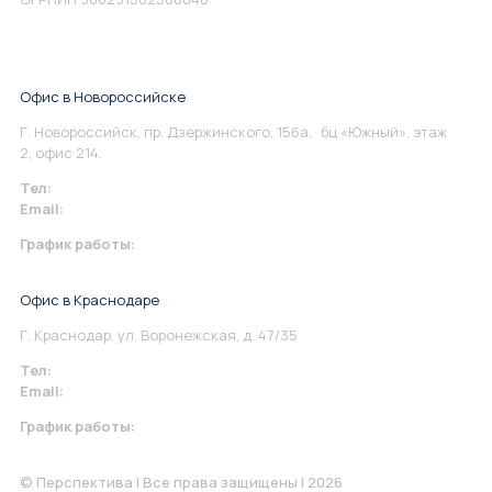
Офис в Новороссийске
Г. Новороссийск, пр. Дзержинского, 156а, бц «Южный», этаж
2, офис 214.
Тел:
+7 967 930-79-30
Email:
info@perspektiva.vip
График работы:
Понедельник-Пятница: 9:00-18.00
Офис в Краснодаре
Г. Краснодар, ул. Воронежская, д. 47/35
Тел:
+7 967 930-79-30
Email:
krasnodar@perspektiva.vip
График работы:
Понедельник-Пятница: 9:00-18.00
© Перспектива | Все права защищены | 2026