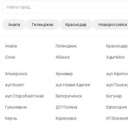
Анапа
Геленджик
Краснодар
Новороссийск
Анапа
Геленджик
Краснодар
Сочи
Абинск
Адыгейск
Апшеронск
Армавир
аул Афипс
аул Козет
аул Новая Адыгея
аул Понеж
аул Старобжегокай
Белореченск
Богучар
Гулькевичи
ДП Поляна
Евпатория
Керчь
Кореновск
КП Близкий