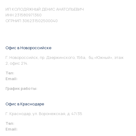
ИП КОЛОДЯЖНЫЙ ДЕНИС АНАТОЛЬЕВИЧ
ИНН 231580971360
ОГРНИП 306231502500040
Офис в Новороссийске
Г. Новороссийск, пр. Дзержинского, 156а, бц «Южный», этаж
2, офис 214.
Тел:
+7 967 930-79-30
Email:
info@perspektiva.vip
График работы:
Понедельник-Пятница: 9:00-18.00
Офис в Краснодаре
Г. Краснодар, ул. Воронежская, д. 47/35
Тел:
+7 967 930-79-30
Email:
krasnodar@perspektiva.vip