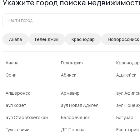
Укажите город поиска недвижимост
Анапа
Геленджик
Краснодар
Новороссийск
Анапа
Геленджик
Краснодар
Сочи
Абинск
Адыгейск
Апшеронск
Армавир
аул Афипс
аул Козет
аул Новая Адыгея
аул Понеж
аул Старобжегокай
Белореченск
Богучар
Гулькевичи
ДП Поляна
Евпатория