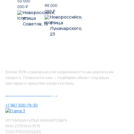
50 000
88 000
000
₽
000
₽
Новороссийск,
Новороссийск,
улица
улица
Советов, 18
Луначарского,
23
Не нашли, что искали?
Более 30% коммерческой недвижимости мы реализуем
закрыто. Позвоните нам — подберём объект под ваши
критерии и пришлём закрытую базу.
Позвоните нам по номеру:
+7 967 930-79-30
ИП ПАРШИН ИЛЬЯ МИХАЙЛОВИЧ
ИНН 231516453515
320237500054680