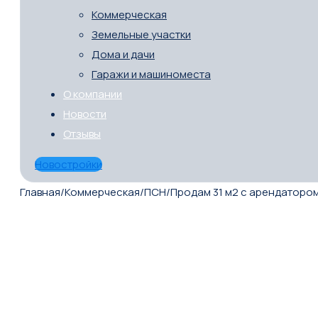
Коммерческая
Земельные участки
Дома и дачи
Гаражи и машиноместа
О компании
Новости
Отзывы
Новостройки
Главная
/
Коммерческая
/
ПСН
/
Продам 31 м2 с арендаторо