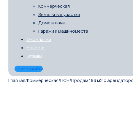
Коммерческая
Земельные участки
Дома и дачи
Гаражи и машиноместа
О компании
Новости
Отзывы
Новостройки
Главная
/
Коммерческая
/
ПСН
/
Продам 196 м2 с арендатор