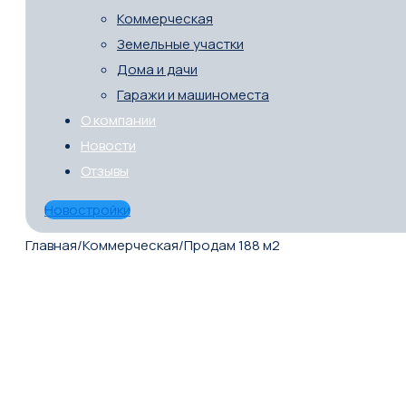
Коммерческая
Земельные участки
Дома и дачи
Гаражи и машиноместа
О компании
Новости
Отзывы
Новостройки
Главная
/
Коммерческая
/
Продам 188 м2