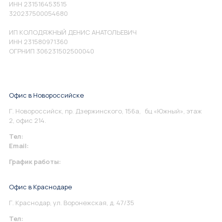
ИНН 231516453515
320237500054680
ИП КОЛОДЯЖНЫЙ ДЕНИС АНАТОЛЬЕВИЧ
ИНН 231580971360
ОГРНИП 306231502500040
Офис в Новороссийске
Г. Новороссийск, пр. Дзержинского, 156а, бц «Южный», этаж
2, офис 214.
Тел:
+7 967 930-79-30
Email:
info@perspektiva.vip
График работы:
Понедельник-Пятница: 9:00-18.00
Офис в Краснодаре
Г. Краснодар, ул. Воронежская, д. 47/35
Тел:
+7 967 930-79-30