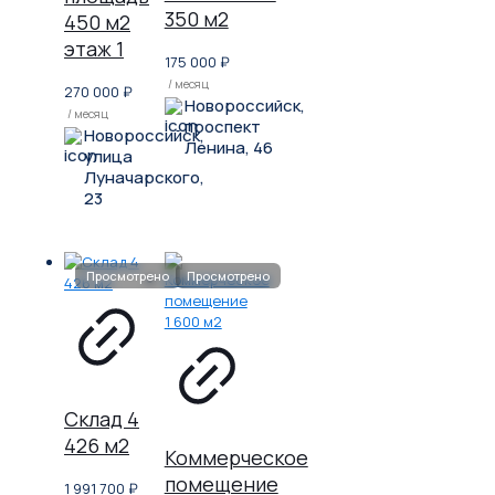
350 м2
450 м2
этаж 1
175 000
₽
/ месяц
270 000
₽
Новороссийск,
/ месяц
проспект
Новороссийск,
Ленина, 46
улица
Луначарского,
23
Склад 4
426 м2
Коммерческое
помещение
1 991 700
₽