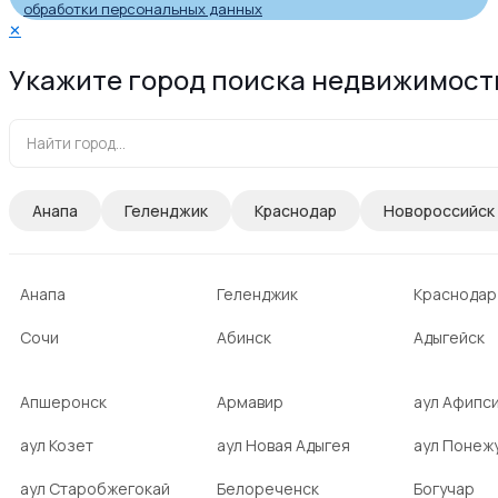
обработки персональных данных
✕
Укажите город поиска недвижимост
Анапа
Геленджик
Краснодар
Новороссийск
Анапа
Геленджик
Краснодар
Сочи
Абинск
Адыгейск
Апшеронск
Армавир
аул Афипс
аул Козет
аул Новая Адыгея
аул Понеж
аул Старобжегокай
Белореченск
Богучар