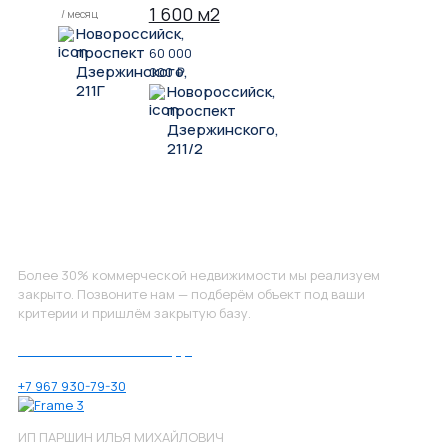
1 600 м2
/ месяц
Новороссийск,
проспект
60 000
Дзержинского,
000
₽
211Г
Новороссийск,
проспект
Дзержинского,
211/2
Не нашли, что искали?
Более 30% коммерческой недвижимости мы реализуем
закрыто. Позвоните нам — подберём объект под ваши
критерии и пришлём закрытую базу.
Позвоните нам по номеру:
+7 967 930-79-30
ИП ПАРШИН ИЛЬЯ МИХАЙЛОВИЧ