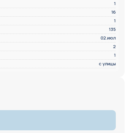
1
16
1
135
02.июл
2
1
с улицы