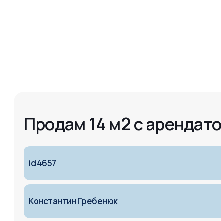
Продам 14 м2 с арендат
id 4657
Константин Гребенюк