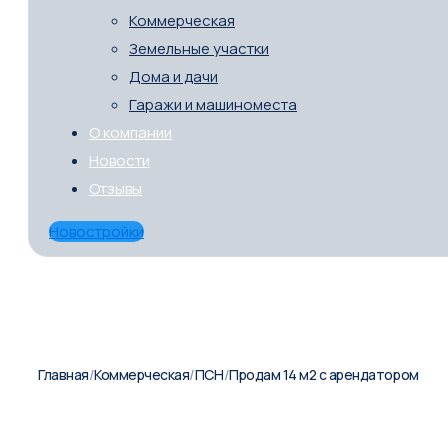
Коммерческая
Земельные участки
Дома и дачи
Гаражи и машиноместа
О компании
Новости
Отзывы
Новостройки
Главная
/
Коммерческая
/
ПСН
/
Продам 14 м2 с арендатором