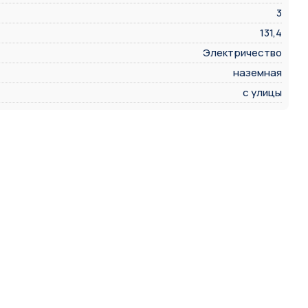
3
131,4
Электричество
наземная
с улицы