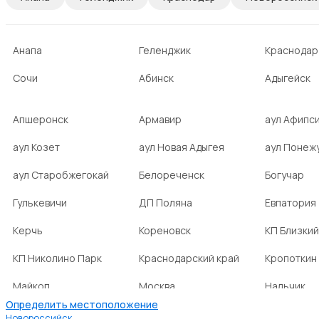
Анапа
Геленджик
Краснодар
Сочи
Абинск
Адыгейск
Апшеронск
Армавир
аул Афипс
аул Козет
аул Новая Адыгея
аул Понеж
аул Старобжегокай
Белореченск
Богучар
Гулькевичи
ДП Поляна
Евпатория
Керчь
Кореновск
КП Близкий
КП Николино Парк
Краснодарский край
Кропоткин
Майкоп
Москва
Нальчик
Определить местоположение
НСТ Ромашка-2
посёлок Агроном
посёлок Б
Новороссийск