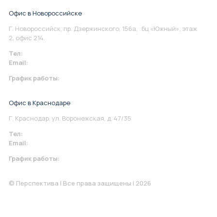
Офис в Новороссийске
Г. Новороссийск, пр. Дзержинского, 156а, бц «Южный», этаж
2, офис 214.
Тел:
+7 967 930-79-30
Email:
info@perspektiva.vip
График работы:
Понедельник-Пятница: 9:00-18.00
Офис в Краснодаре
Г. Краснодар, ул. Воронежская, д. 47/35
Тел:
+7 967 930-79-30
Email:
krasnodar@perspektiva.vip
График работы:
Понедельник-Пятница: 9:00-18.00
© Перспектива | Все права защищены | 2026