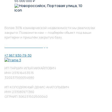
55 000 000
₽
Новороссийск, Портовая улица, 10
Не нашли, что искали?
Более 30% коммерческой недвижимости мы реализуем
закрыто. Позвоните нам — подберём объект под ваши
критерии и пришлём закрытую базу.
Позвоните нам по номеру:
+7 967 930-79-30
ИП ПАРШИН ИЛЬЯ МИХАЙЛОВИЧ
ИНН 231516453515
320237500054680
ИП КОЛОДЯЖНЫЙ ДЕНИС АНАТОЛЬЕВИЧ
ИНН 231580971360
ОГРНИП 306231502500040