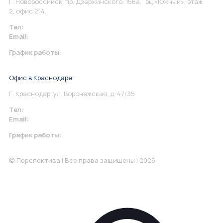
Г. Новороссийск, пр. Дзержинского, 156а, бц «Южный», этаж
2, офис 214.
Тел:
+7 967 930-79-30
Email:
info@perspektiva.vip
График работы:
Понедельник-Пятница: 9:00-18.00
Офис в Краснодаре
Г. Краснодар, ул. Воронежская, д. 47/35
Тел:
+7 967 930-79-30
Email:
krasnodar@perspektiva.vip
График работы:
Понедельник-Пятница: 9:00-18.00
© Перспектива | Все права защищены | 2026