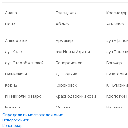
Анапа
Геленджик
Краснодар
Сочи
Абинск
Адыгейск
Апшеронск
Армавир
аул Афипс
аул Козет
аул Новая Адыгея
аул Понеж
аул Старобжегокай
Белореченск
Богучар
Гулькевичи
ДП Поляна
Евпатория
Керчь
Кореновск
КП Близкий
КП Николино Парк
Краснодарский край
Кропоткин
Майкоп
Москва
Нальчик
Определить местоположение
НСТ Ромашка-2
посёлок Агроном
посёлок Б
Новороссийск
Краснодар