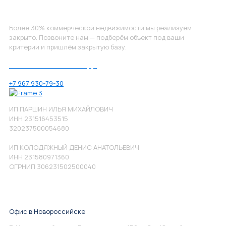
Не нашли, что искали?
Более 30% коммерческой недвижимости мы реализуем
закрыто. Позвоните нам — подберём объект под ваши
критерии и пришлём закрытую базу.
Позвоните нам по номеру:
+7 967 930-79-30
ИП ПАРШИН ИЛЬЯ МИХАЙЛОВИЧ
ИНН 231516453515
320237500054680
ИП КОЛОДЯЖНЫЙ ДЕНИС АНАТОЛЬЕВИЧ
ИНН 231580971360
ОГРНИП 306231502500040
Офис в Новороссийске