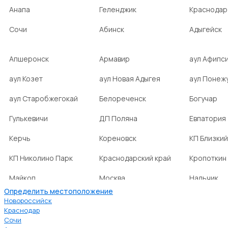
Анапа
Геленджик
Краснодар
Сочи
Абинск
Адыгейск
Апшеронск
Армавир
аул Афипс
аул Козет
аул Новая Адыгея
аул Понеж
аул Старобжегокай
Белореченск
Богучар
Гулькевичи
ДП Поляна
Евпатория
Керчь
Кореновск
КП Близкий
КП Николино Парк
Краснодарский край
Кропоткин
Майкоп
Москва
Нальчик
Определить местоположение
НСТ Ромашка-2
посёлок Агроном
посёлок Б
Новороссийск
Краснодар
Сочи
посёлок Веселовка
посёлок Волна
посёлок Г