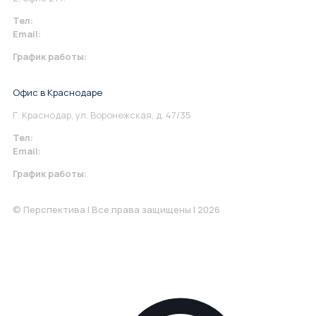
Тел:
+7 967 930-79-30
Email:
info@perspektiva.vip
График работы:
Понедельник-Пятница: 9:00-18.00
Офис в Краснодаре
Г. Краснодар, ул. Воронежская, д. 47/35
Тел:
+7 967 930-79-30
Email:
krasnodar@perspektiva.vip
График работы:
Понедельник-Пятница: 9:00-18.00
© Перспектива | Все права защищены | 2026