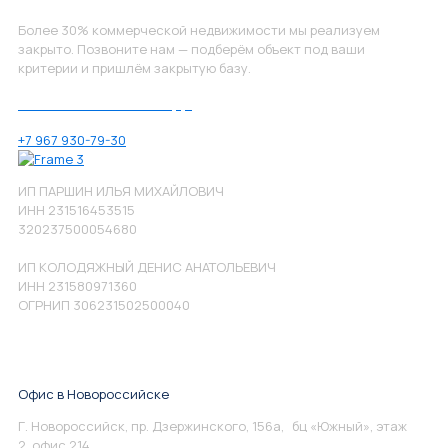
Более 30% коммерческой недвижимости мы реализуем
закрыто. Позвоните нам — подберём объект под ваши
критерии и пришлём закрытую базу.
Позвоните нам по номеру:
+7 967 930-79-30
ИП ПАРШИН ИЛЬЯ МИХАЙЛОВИЧ
ИНН 231516453515
320237500054680
ИП КОЛОДЯЖНЫЙ ДЕНИС АНАТОЛЬЕВИЧ
ИНН 231580971360
ОГРНИП 306231502500040
Офис в Новороссийске
Г. Новороссийск, пр. Дзержинского, 156а, бц «Южный», этаж
2, офис 214.