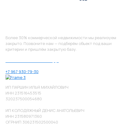
Не нашли, что искали?
Более 30% коммерческой недвижимости мы реализуем
закрыто. Позвоните нам — подберём объект под ваши
критерии и пришлём закрытую базу.
Позвоните нам по номеру:
+7 967 930-79-30
ИП ПАРШИН ИЛЬЯ МИХАЙЛОВИЧ
ИНН 231516453515
320237500054680
ИП КОЛОДЯЖНЫЙ ДЕНИС АНАТОЛЬЕВИЧ
ИНН 231580971360
ОГРНИП 306231502500040