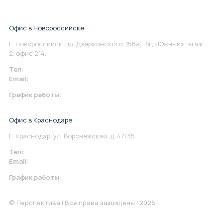
Офис в Новороссийске
Г. Новороссийск, пр. Дзержинского, 156а, бц «Южный», этаж
2, офис 214.
Тел:
+7 967 930-79-30
Email:
info@perspektiva.vip
График работы:
Понедельник-Пятница: 9:00-18.00
Офис в Краснодаре
Г. Краснодар, ул. Воронежская, д. 47/35
Тел:
+7 967 930-79-30
Email:
krasnodar@perspektiva.vip
График работы:
Понедельник-Пятница: 9:00-18.00
© Перспектива | Все права защищены | 2026