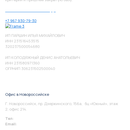
Позвоните нам по номеру:
+7 967 930-79-30
ИП ПАРШИН ИЛЬЯ МИХАЙЛОВИЧ
ИНН 231516453515
320237500054680
ИП КОЛОДЯЖНЫЙ ДЕНИС АНАТОЛЬЕВИЧ
ИНН 231580971360
ОГРНИП 306231502500040
Офис в Новороссийске
Г. Новороссийск, пр. Дзержинского, 156а, бц «Южный», этаж
2, офис 214.
Тел:
+7 967 930-79-30
Email:
info@perspektiva.vip