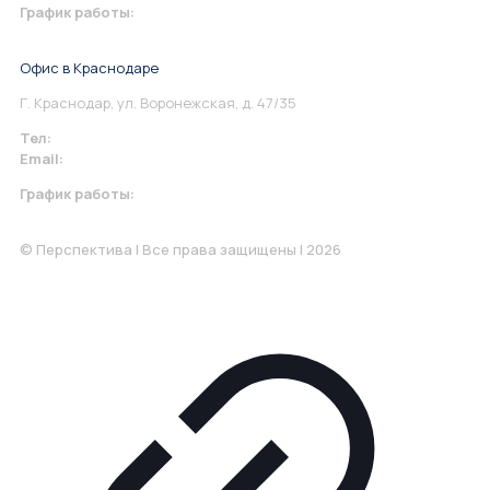
График работы:
Понедельник-Пятница: 9:00-18.00
Офис в Краснодаре
Г. Краснодар, ул. Воронежская, д. 47/35
Тел:
+7 967 930-79-30
Email:
krasnodar@perspektiva.vip
График работы:
Понедельник-Пятница: 9:00-18.00
© Перспектива | Все права защищены | 2026