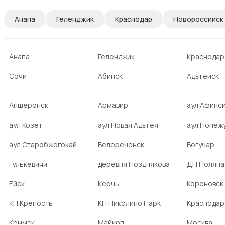
Анапа
Геленджик
Краснодар
Новороссийск
Анапа
Геленджик
Краснодар
Сочи
Абинск
Адыгейск
Апшеронск
Армавир
аул Афипс
аул Козет
аул Новая Адыгея
аул Понеж
аул Старобжегокай
Белореченск
Богучар
Гулькевичи
деревня Позднякова
ДП Поляна
Ейск
Керчь
Кореновск
КП Крепость
КП Николино Парк
Краснодар
Крымск
Майкоп
Москва