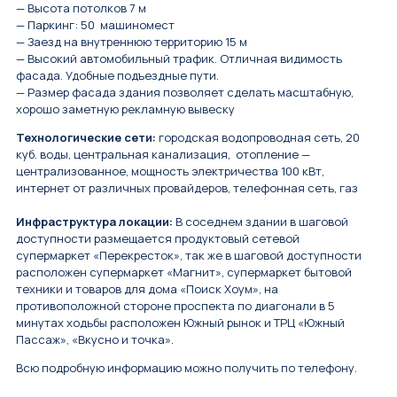
— Высота потолков 7 м
— Паркинг: 50 машиномест
— Заезд на внутреннюю территорию 15 м
— Высокий автомобильный трафик. Отличная видимость
фасада. Удобные подъездные пути.
— Размер фасада здания позволяет сделать масштабную,
хорошо заметную рекламную вывеску
Технологические сети:
городская водопроводная сеть, 20
куб. воды, центральная канализация, отопление —
централизованное, мощность электричества 100 кВт,
интернет от различных провайдеров, телефонная сеть, газ
Инфраструктура локации:
В соседнем здании в шаговой
доступности размещается продуктовый сетевой
супермаркет «Перекресток», так же в шаговой доступности
расположен супермаркет «Магнит», супермаркет бытовой
техники и товаров для дома «Поиск Хоум», на
противоположной стороне проспекта по диагонали в 5
минутах ходьбы расположен Южный рынок и ТРЦ «Южный
Пассаж», «Вкусно и точка».
Всю подробную информацию можно получить по телефону.