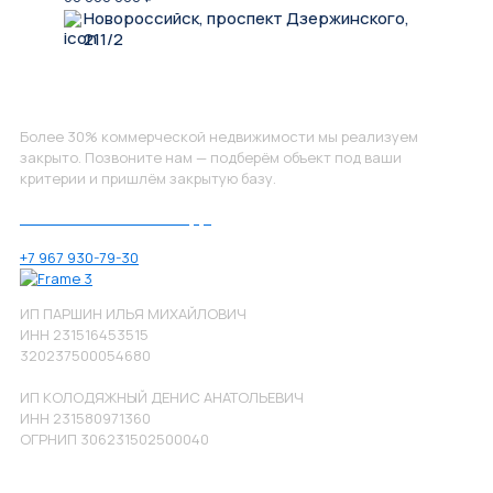
Новороссийск, проспект Дзержинского,
211/2
Не нашли, что искали?
Более 30% коммерческой недвижимости мы реализуем
закрыто. Позвоните нам — подберём объект под ваши
критерии и пришлём закрытую базу.
Позвоните нам по номеру:
+7 967 930-79-30
ИП ПАРШИН ИЛЬЯ МИХАЙЛОВИЧ
ИНН 231516453515
320237500054680
ИП КОЛОДЯЖНЫЙ ДЕНИС АНАТОЛЬЕВИЧ
ИНН 231580971360
ОГРНИП 306231502500040