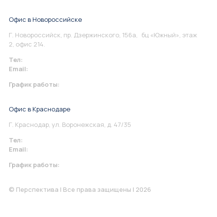
Офис в Новороссийске
Г. Новороссийск, пр. Дзержинского, 156а, бц «Южный», этаж
2, офис 214.
Тел:
+7 967 930-79-30
Email:
info@perspektiva.vip
График работы:
Понедельник-Пятница: 9:00-18.00
Офис в Краснодаре
Г. Краснодар, ул. Воронежская, д. 47/35
Тел:
+7 967 930-79-30
Email:
krasnodar@perspektiva.vip
График работы:
Понедельник-Пятница: 9:00-18.00
© Перспектива | Все права защищены | 2026