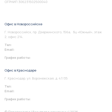
ОГРНИП 306231502500040
Офис в Новороссийске
Г. Новороссийск, пр. Дзержинского, 156а, бц «Южный», этаж
2, офис 214.
Тел:
+7 967 930-79-30
Email:
info@perspektiva.vip
График работы:
Понедельник-Пятница: 9:00-18.00
Офис в Краснодаре
Г. Краснодар, ул. Воронежская, д. 47/35
Тел:
+7 967 930-79-30
Email:
krasnodar@perspektiva.vip
График работы:
Понедельник-Пятница: 9:00-18.00
© Перспектива | Все права защищены | 2026