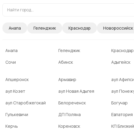
Анапа
Геленджик
Краснодар
Новороссийск
Анапа
Геленджик
Краснодар
Сочи
Абинск
Адыгейск
Апшеронск
Армавир
аул Афипс
аул Козет
аул Новая Адыгея
аул Понеж
аул Старобжегокай
Белореченск
Богучар
Гулькевичи
ДП Поляна
Евпатория
Керчь
Кореновск
КП Близкий