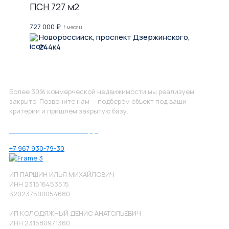
ПСН 727 м2
727 000
₽
/ месяц
Новороссийск, проспект Дзержинского,
244к4
Не нашли, что искали?
Более 30% коммерческой недвижимости мы реализуем
закрыто. Позвоните нам — подберём объект под ваши
критерии и пришлём закрытую базу.
Позвоните нам по номеру:
+7 967 930-79-30
ИП ПАРШИН ИЛЬЯ МИХАЙЛОВИЧ
ИНН 231516453515
320237500054680
ИП КОЛОДЯЖНЫЙ ДЕНИС АНАТОЛЬЕВИЧ
ИНН 231580971360