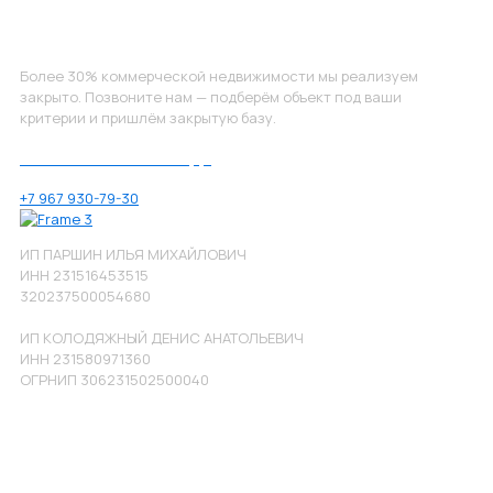
Не нашли, что искали?
Более 30% коммерческой недвижимости мы реализуем
закрыто. Позвоните нам — подберём объект под ваши
критерии и пришлём закрытую базу.
Позвоните нам по номеру:
+7 967 930-79-30
ИП ПАРШИН ИЛЬЯ МИХАЙЛОВИЧ
ИНН 231516453515
320237500054680
ИП КОЛОДЯЖНЫЙ ДЕНИС АНАТОЛЬЕВИЧ
ИНН 231580971360
ОГРНИП 306231502500040