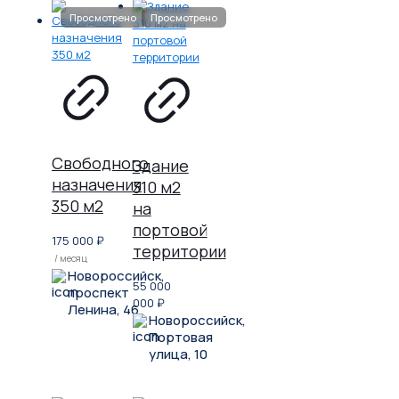
Свободного
Здание
назначения
310 м2
350 м2
на
портовой
175 000
₽
территории
/ месяц
Новороссийск,
55 000
проспект
000
₽
Ленина, 46
Новороссийск,
Портовая
улица, 10