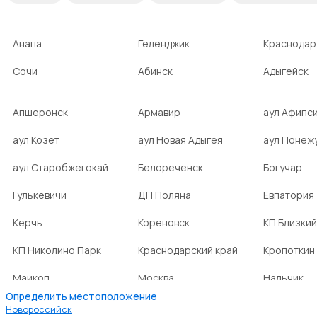
Анапа
Геленджик
Краснодар
Сочи
Абинск
Адыгейск
Апшеронск
Армавир
аул Афипс
аул Козет
аул Новая Адыгея
аул Понеж
аул Старобжегокай
Белореченск
Богучар
Гулькевичи
ДП Поляна
Евпатория
Керчь
Кореновск
КП Близкий
КП Николино Парк
Краснодарский край
Кропоткин
Майкоп
Москва
Нальчик
Определить местоположение
НСТ Ромашка-2
посёлок Агроном
посёлок Б
Новороссийск