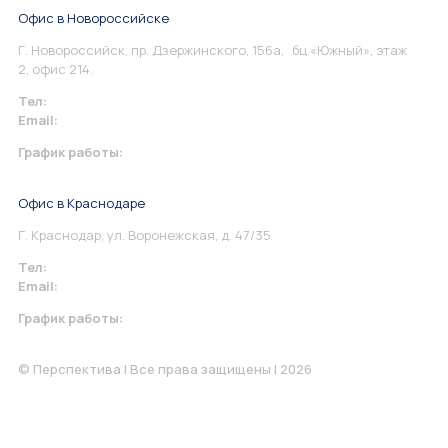
Офис в Новороссийске
Г. Новороссийск, пр. Дзержинского, 156а, бц «Южный», этаж
2, офис 214.
Тел:
+7 967 930-79-30
Email:
info@perspektiva.vip
График работы:
Понедельник-Пятница: 9:00-18.00
Офис в Краснодаре
Г. Краснодар, ул. Воронежская, д. 47/35
Тел:
+7 967 930-79-30
Email:
krasnodar@perspektiva.vip
График работы:
Понедельник-Пятница: 9:00-18.00
© Перспектива | Все права защищены | 2026