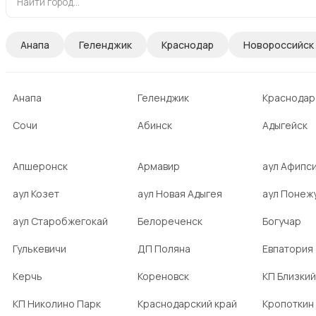
Анапа
Геленджик
Краснодар
Новороссийск
Анапа
Геленджик
Краснодар
Сочи
Абинск
Адыгейск
Апшеронск
Армавир
аул Афипс
аул Козет
аул Новая Адыгея
аул Понеж
аул Старобжегокай
Белореченск
Богучар
Гулькевичи
ДП Поляна
Евпатория
Керчь
Кореновск
КП Близкий
КП Николино Парк
Краснодарский край
Кропоткин