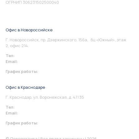
ОГРНИП 306231502500040
Офис в Новороссийске
Г. Новороссийск, пр. Дзержинского, 156а, бц «Южный», этаж
2, офис 214.
Тел:
+7 967 930-79-30
Email:
info@perspektiva.vip
График работы:
Понедельник-Пятница: 9:00-18.00
Офис в Краснодаре
Г. Краснодар, ул. Воронежская, д. 47/35
Тел:
+7 967 930-79-30
Email:
krasnodar@perspektiva.vip
График работы:
Понедельник-Пятница: 9:00-18.00
© Перспектива | Все права защищены | 2026