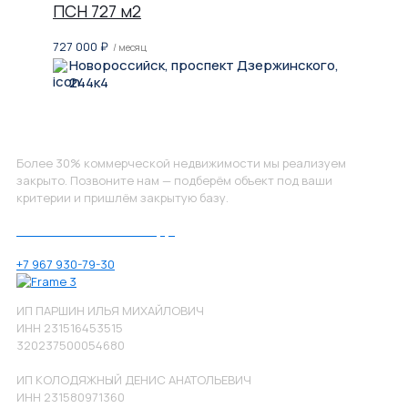
ПСН 727 м2
727 000
₽
/ месяц
Новороссийск, проспект Дзержинского,
244к4
Не нашли, что искали?
Более 30% коммерческой недвижимости мы реализуем
закрыто. Позвоните нам — подберём объект под ваши
критерии и пришлём закрытую базу.
Позвоните нам по номеру:
+7 967 930-79-30
ИП ПАРШИН ИЛЬЯ МИХАЙЛОВИЧ
ИНН 231516453515
320237500054680
ИП КОЛОДЯЖНЫЙ ДЕНИС АНАТОЛЬЕВИЧ
ИНН 231580971360