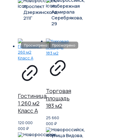
Новороссийск,
Новороссийск,
набережная
проспект
Адмирала
Дзержинского,
Серебрякова,
211Г
29
Торговая
Гостиница
площадь
1 260 м2
183 м2
Класс A
25 660
120 000
000
₽
000
₽
Новороссийск,
Новороссийск,
улица Видова,