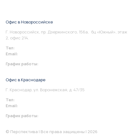
Офис в Новороссийске
Г. Новороссийск, пр. Дзержинского, 156а, бц «Южный», этаж
2, офис 214.
Тел:
+7 967 930-79-30
Email:
info@perspektiva.vip
График работы:
Понедельник-Пятница: 9:00-18.00
Офис в Краснодаре
Г. Краснодар, ул. Воронежская, д. 47/35
Тел:
+7 967 930-79-30
Email:
krasnodar@perspektiva.vip
График работы:
Понедельник-Пятница: 9:00-18.00
© Перспектива | Все права защищены | 2026