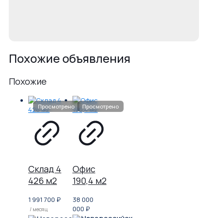
Похожие объявления
Похожие
Склад 4
Офис
426 м2
190,4 м2
1 991 700
₽
38 000
000
₽
/ месяц