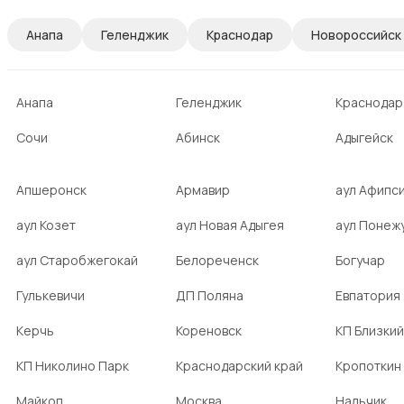
Анапа
Геленджик
Краснодар
Новороссийск
Анапа
Геленджик
Краснодар
Сочи
Абинск
Адыгейск
Апшеронск
Армавир
аул Афипс
аул Козет
аул Новая Адыгея
аул Понеж
аул Старобжегокай
Белореченск
Богучар
Гулькевичи
ДП Поляна
Евпатория
Керчь
Кореновск
КП Близкий
КП Николино Парк
Краснодарский край
Кропоткин
Майкоп
Москва
Нальчик