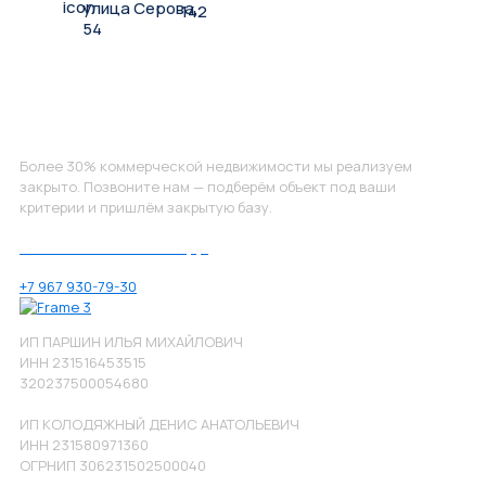
улица Серова,
142
54
Не нашли, что искали?
Более 30% коммерческой недвижимости мы реализуем
закрыто. Позвоните нам — подберём объект под ваши
критерии и пришлём закрытую базу.
Позвоните нам по номеру:
+7 967 930-79-30
ИП ПАРШИН ИЛЬЯ МИХАЙЛОВИЧ
ИНН 231516453515
320237500054680
ИП КОЛОДЯЖНЫЙ ДЕНИС АНАТОЛЬЕВИЧ
ИНН 231580971360
ОГРНИП 306231502500040