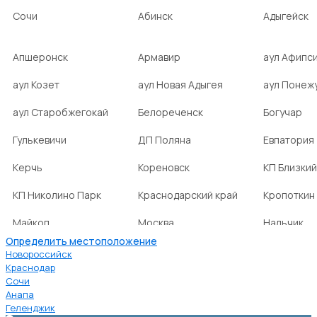
Сочи
Абинск
Адыгейск
Апшеронск
Армавир
аул Афипс
аул Козет
аул Новая Адыгея
аул Понеж
аул Старобжегокай
Белореченск
Богучар
Гулькевичи
ДП Поляна
Евпатория
Керчь
Кореновск
КП Близкий
КП Николино Парк
Краснодарский край
Кропоткин
Майкоп
Москва
Нальчик
Определить местоположение
НСТ Ромашка-2
посёлок Агроном
посёлок Б
Новороссийск
Краснодар
Сочи
посёлок Веселовка
посёлок Волна
посёлок Г
Анапа
Нива
Геленджик