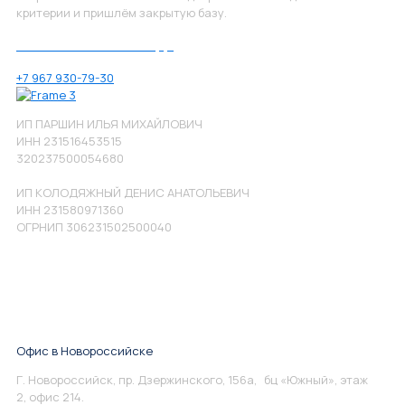
критерии и пришлём закрытую базу.
Позвоните нам по номеру:
+7 967 930-79-30
ИП ПАРШИН ИЛЬЯ МИХАЙЛОВИЧ
ИНН 231516453515
320237500054680
ИП КОЛОДЯЖНЫЙ ДЕНИС АНАТОЛЬЕВИЧ
ИНН 231580971360
ОГРНИП 306231502500040
Офис в Новороссийске
Г. Новороссийск, пр. Дзержинского, 156а, бц «Южный», этаж
2, офис 214.