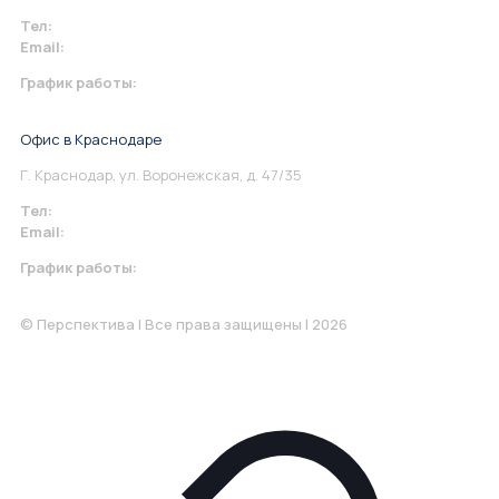
Тел:
+7 967 930-79-30
Email:
info@perspektiva.vip
График работы:
Понедельник-Пятница: 9:00-18.00
Офис в Краснодаре
Г. Краснодар, ул. Воронежская, д. 47/35
Тел:
+7 967 930-79-30
Email:
krasnodar@perspektiva.vip
График работы:
Понедельник-Пятница: 9:00-18.00
© Перспектива | Все права защищены | 2026