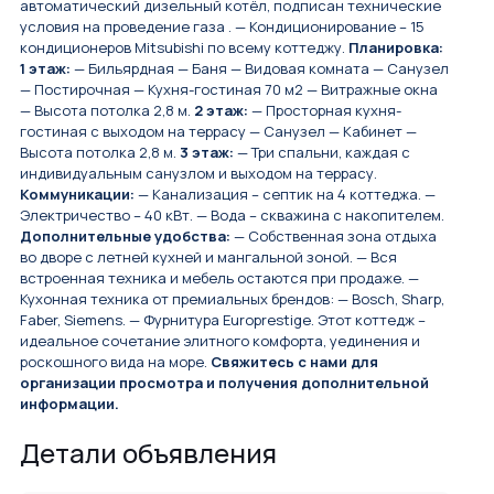
автоматический дизельный котёл, подписан технические
условия на проведение газа . — Кондиционирование – 15
кондиционеров Mitsubishi по всему коттеджу.
Планировка:
1 этаж:
— Бильярдная — Баня — Видовая комната — Санузел
— Постирочная — Кухня-гостиная 70 м2 — Витражные окна
— Высота потолка 2,8 м.
2 этаж:
— Просторная кухня-
гостиная с выходом на террасу — Санузел — Кабинет —
Высота потолка 2,8 м.
3 этаж:
— Три спальни, каждая с
индивидуальным санузлом и выходом на террасу.
Коммуникации:
— Канализация – септик на 4 коттеджа. —
Электричество – 40 кВт. — Вода – скважина с накопителем.
Дополнительные удобства:
— Собственная зона отдыха
во дворе с летней кухней и мангальной зоной. — Вся
встроенная техника и мебель остаются при продаже. —
Кухонная техника от премиальных брендов: — Bosch, Sharp,
Faber, Siemens. — Фурнитура Europrestige. Этот коттедж –
идеальное сочетание элитного комфорта, уединения и
роскошного вида на море.
Свяжитесь с нами для
организации просмотра и получения дополнительной
информации.
Детали объявления