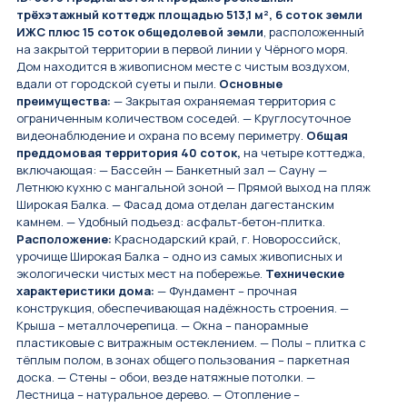
трёхэтажный коттедж площадью 513,1 м², 6 соток земли
ИЖС плюс 15 соток общедолевой земли
, расположенный
на закрытой территории в первой линии у Чёрного моря.
Дом находится в живописном месте с чистым воздухом,
вдали от городской суеты и пыли.
Основные
преимущества:
— Закрытая охраняемая территория с
ограниченным количеством соседей. — Круглосуточное
видеонаблюдение и охрана по всему периметру.
Общая
преддомовая территория 40 соток,
на четыре коттеджа,
включающая: — Бассейн — Банкетный зал — Сауну —
Летнюю кухню с мангальной зоной — Прямой выход на пляж
Широкая Балка. — Фасад дома отделан дагестанским
камнем. — Удобный подъезд: асфальт-бетон-плитка.
Расположение:
Краснодарский край, г. Новороссийск,
урочище Широкая Балка – одно из самых живописных и
экологически чистых мест на побережье.
Технические
характеристики дома:
— Фундамент – прочная
конструкция, обеспечивающая надёжность строения. —
Крыша – металлочерепица. — Окна – панорамные
пластиковые с витражным остеклением. — Полы – плитка с
тёплым полом, в зонах общего пользования – паркетная
доска. — Стены – обои, везде натяжные потолки. —
Лестница – натуральное дерево. — Отопление –