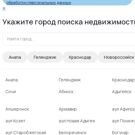
обработки персональных данных
✕
Укажите город поиска недвижимост
Анапа
Геленджик
Краснодар
Новороссийск
Анапа
Геленджик
Краснодар
Сочи
Абинск
Адыгейск
Апшеронск
Армавир
аул Афипс
аул Козет
аул Новая Адыгея
аул Понеж
аул Старобжегокай
Белореченск
Богучар