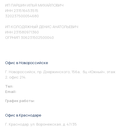
ИП ПАРШИН ИЛЬЯ МИХАЙЛОВИЧ
ИНН 231516453515
320237500054680
ИП КОЛОДЯЖНЫЙ ДЕНИС АНАТОЛЬЕВИЧ
ИНН 231580971360
ОГРНИП 306231502500040
Офис в Новороссийске
Г. Новороссийск, пр. Дзержинского, 156а, бц «Южный», этаж
2, офис 214.
Тел:
+7 967 930-79-30
Email:
info@perspektiva.vip
График работы:
Понедельник-Пятница: 9:00-18.00
Офис в Краснодаре
Г. Краснодар, ул. Воронежская, д. 47/35