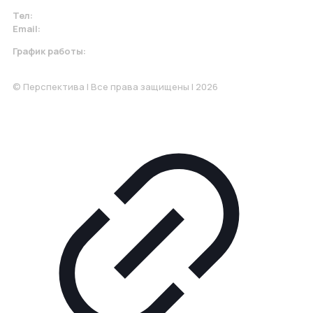
Тел:
+7 967 930-79-30
Email:
krasnodar@perspektiva.vip
График работы:
Понедельник-Пятница: 9:00-18.00
© Перспектива | Все права защищены | 2026