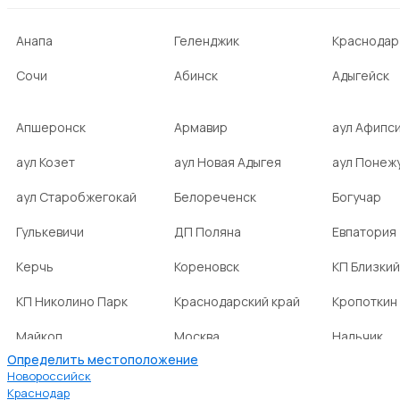
Анапа
Геленджик
Краснодар
Сочи
Абинск
Адыгейск
Апшеронск
Армавир
аул Афипс
аул Козет
аул Новая Адыгея
аул Понеж
аул Старобжегокай
Белореченск
Богучар
Гулькевичи
ДП Поляна
Евпатория
Керчь
Кореновск
КП Близкий
КП Николино Парк
Краснодарский край
Кропоткин
Майкоп
Москва
Нальчик
Определить местоположение
НСТ Ромашка-2
посёлок Агроном
посёлок Б
Новороссийск
Краснодар