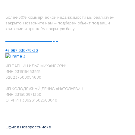
Не нашли, что искали?
Более 30% коммерческой недвижимости мы реализуем
закрыто. Позвоните нам — подберём объект под ваши
критерии и пришлём закрытую базу.
Позвоните нам по номеру:
+7 967 930-79-30
ИП ПАРШИН ИЛЬЯ МИХАЙЛОВИЧ
ИНН 231516453515
320237500054680
ИП КОЛОДЯЖНЫЙ ДЕНИС АНАТОЛЬЕВИЧ
ИНН 231580971360
ОГРНИП 306231502500040
Офис в Новороссийске