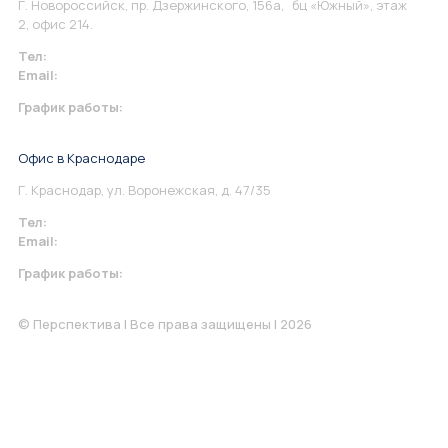
Г. Новороссийск, пр. Дзержинского, 156а, бц «Южный», этаж
2, офис 214.
Тел:
+7 967 930-79-30
Email:
info@perspektiva.vip
График работы:
Понедельник-Пятница: 9:00-18.00
Офис в Краснодаре
Г. Краснодар, ул. Воронежская, д. 47/35
Тел:
+7 967 930-79-30
Email:
krasnodar@perspektiva.vip
График работы:
Понедельник-Пятница: 9:00-18.00
© Перспектива | Все права защищены | 2026