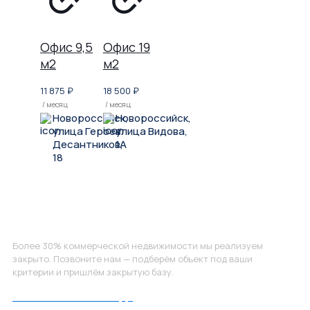
Офис 9,5
Офис 19
м2
м2
11 875
₽
18 500
₽
/ месяц
/ месяц
Новороссийск,
Новороссийск,
улица Героев
улица Видова,
Десантников,
1А
18
Не нашли, что искали?
Более 30% коммерческой недвижимости мы реализуем
закрыто. Позвоните нам — подберём объект под ваши
критерии и пришлём закрытую базу.
Позвоните нам по номеру: