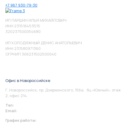
+7 967 930-79-30
ИП ПАРШИН ИЛЬЯ МИХАЙЛОВИЧ
ИНН 231516453515
320237500054680
ИП КОЛОДЯЖНЫЙ ДЕНИС АНАТОЛЬЕВИЧ
ИНН 231580971360
ОГРНИП 306231502500040
Офис в Новороссийске
Г. Новороссийск, пр. Дзержинского, 156а, бц «Южный», этаж
2, офис 214.
Тел:
+7 967 930-79-30
Email:
info@perspektiva.vip
График работы:
Понедельник-Пятница: 9:00-18.00