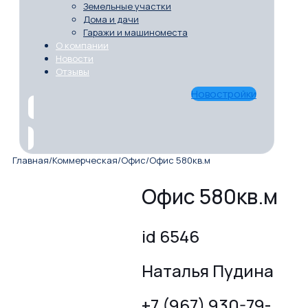
Земельные участки
Дома и дачи
Гаражи и машиноместа
О компании
Новости
Отзывы
Новостройки
Главная
/
Коммерческая
/
Офис
/
Офис 580кв.м
Офис 580кв.м
id 6546
Наталья Пудина
+7 (967) 930-79-