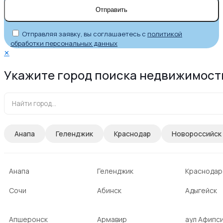
Отправляя заявку, вы соглашаетесь с
политикой
обработки персональных данных
✕
Укажите город поиска недвижимост
Анапа
Геленджик
Краснодар
Новороссийск
Анапа
Геленджик
Краснодар
Сочи
Абинск
Адыгейск
Апшеронск
Армавир
аул Афипс