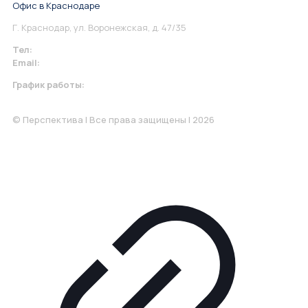
Офис в Краснодаре
Г. Краснодар, ул. Воронежская, д. 47/35
Тел:
+7 967 930-79-30
Email:
krasnodar@perspektiva.vip
График работы:
Понедельник-Пятница: 9:00-18.00
© Перспектива | Все права защищены | 2026