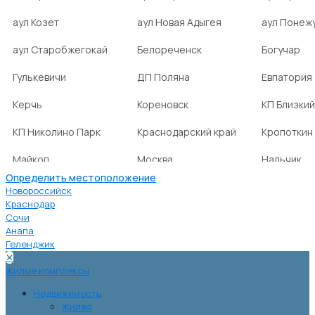
аул Козет
аул Новая Адыгея
аул Понеж
аул Старобжегокай
Белореченск
Богучар
Гулькевичи
ДП Поляна
Евпатория
Керчь
Кореновск
КП Близкий
КП Николино Парк
Краснодарский край
Кропоткин
Майкоп
Москва
Нальчик
Определить местоположение
НСТ Ромашка-2
посёлок Агроном
посёлок Б
Новороссийск
Краснодар
Сочи
посёлок Веселовка
посёлок Волна
посёлок Г
Анапа
Нива
Геленджик
✕
посёлок городского
посёлок городского
посёлок г
Жилые комплексы
типа Ахтырский
типа Ильский
типа Мост
Недвижимость
Жилая