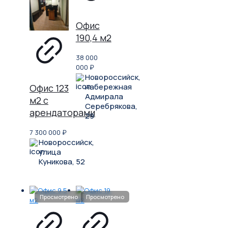
Офис
190,4 м2
38 000
000
₽
Новороссийск,
набережная
Офис 123
Адмирала
м2 с
Серебрякова,
арендаторами
29
7 300 000
₽
Новороссийск,
улица
Куникова, 52