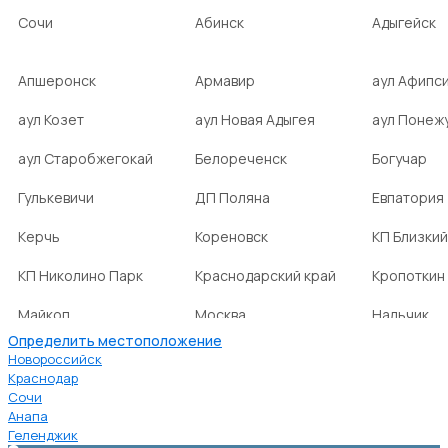
Сочи
Абинск
Адыгейск
Апшеронск
Армавир
аул Афипс
аул Козет
аул Новая Адыгея
аул Понеж
аул Старобжегокай
Белореченск
Богучар
Гулькевичи
ДП Поляна
Евпатория
Керчь
Кореновск
КП Близкий
КП Николино Парк
Краснодарский край
Кропоткин
Майкоп
Москва
Нальчик
Определить местоположение
НСТ Ромашка-2
посёлок Агроном
посёлок Б
Новороссийск
Краснодар
Сочи
посёлок Веселовка
посёлок Волна
посёлок Г
Анапа
Нива
Геленджик