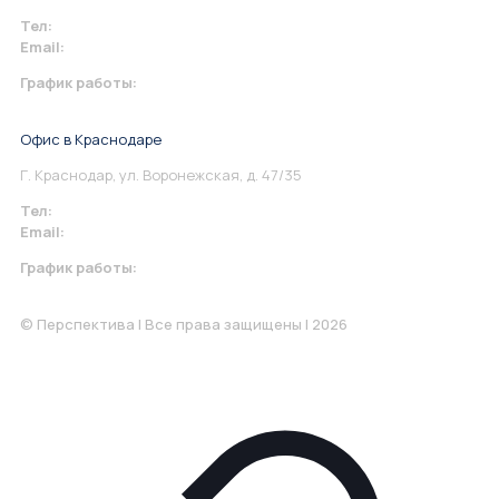
Тел:
+7 967 930-79-30
Email:
info@perspektiva.vip
График работы:
Понедельник-Пятница: 9:00-18.00
Офис в Краснодаре
Г. Краснодар, ул. Воронежская, д. 47/35
Тел:
+7 967 930-79-30
Email:
krasnodar@perspektiva.vip
График работы:
Понедельник-Пятница: 9:00-18.00
© Перспектива | Все права защищены | 2026