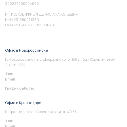
320237500054680
ИП КОЛОДЯЖНЫЙ ДЕНИС АНАТОЛЬЕВИЧ
ИНН 231580971360
ОГРНИП 306231502500040
Офис в Новороссийске
Г. Новороссийск, пр. Дзержинского, 156а, бц «Южный», этаж
2, офис 214.
Тел:
+7 967 930-79-30
Email:
info@perspektiva.vip
График работы:
Понедельник-Пятница: 9:00-18.00
Офис в Краснодаре
Г. Краснодар, ул. Воронежская, д. 47/35
Тел:
+7 967 930-79-30
Email:
krasnodar@perspektiva.vip