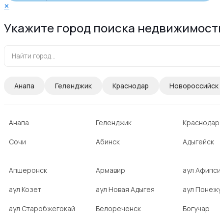
✕
Укажите город поиска недвижимост
Анапа
Геленджик
Краснодар
Новороссийск
Анапа
Геленджик
Краснодар
Сочи
Абинск
Адыгейск
Апшеронск
Армавир
аул Афипс
аул Козет
аул Новая Адыгея
аул Понеж
аул Старобжегокай
Белореченск
Богучар