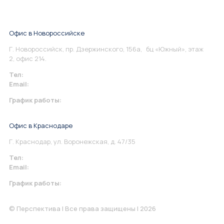
Офис в Новороссийске
Г. Новороссийск, пр. Дзержинского, 156а, бц «Южный», этаж
2, офис 214.
Тел:
+7 967 930-79-30
Email:
info@perspektiva.vip
График работы:
Понедельник-Пятница: 9:00-18.00
Офис в Краснодаре
Г. Краснодар, ул. Воронежская, д. 47/35
Тел:
+7 967 930-79-30
Email:
krasnodar@perspektiva.vip
График работы:
Понедельник-Пятница: 9:00-18.00
© Перспектива | Все права защищены | 2026