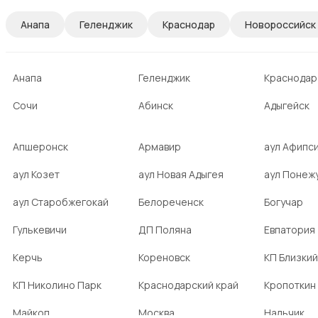
Анапа
Геленджик
Краснодар
Новороссийск
Анапа
Геленджик
Краснодар
Сочи
Абинск
Адыгейск
Апшеронск
Армавир
аул Афипс
аул Козет
аул Новая Адыгея
аул Понеж
аул Старобжегокай
Белореченск
Богучар
Гулькевичи
ДП Поляна
Евпатория
Керчь
Кореновск
КП Близкий
КП Николино Парк
Краснодарский край
Кропоткин
Майкоп
Москва
Нальчик