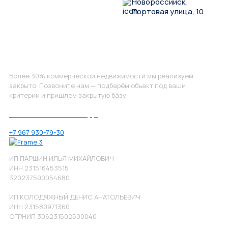
Новороссийск,
Портовая улица, 10
Не нашли, что искали?
Более 30% коммерческой недвижимости мы реализуем
закрыто. Позвоните нам — подберём объект под ваши
критерии и пришлём закрытую базу.
Позвоните нам по номеру:
+7 967 930-79-30
ИП ПАРШИН ИЛЬЯ МИХАЙЛОВИЧ
ИНН 231516453515
320237500054680
ИП КОЛОДЯЖНЫЙ ДЕНИС АНАТОЛЬЕВИЧ
ИНН 231580971360
ОГРНИП 306231502500040