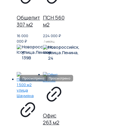
Общепит
ПСН 560
307 м2
м2
16 000
224 000
₽
000
₽
/ месяц
Новороссийск,
Новороссийск,
улица Ленина,
улица Ленина,
139В
24
Офис
263 м2