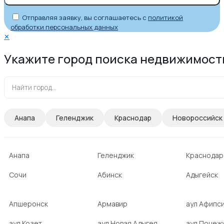
Отправляя заявку, вы соглашаетесь с
политикой
обработки персональных данных
✕
Укажите город поиска недвижимост
Анапа
Геленджик
Краснодар
Новороссийск
Анапа
Геленджик
Краснодар
Сочи
Абинск
Адыгейск
Апшеронск
Армавир
аул Афипс
аул Козет
аул Новая Адыгея
аул Понеж