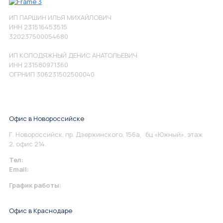
ИП ПАРШИН ИЛЬЯ МИХАЙЛОВИЧ
ИНН 231516453515
320237500054680
ИП КОЛОДЯЖНЫЙ ДЕНИС АНАТОЛЬЕВИЧ
ИНН 231580971360
ОГРНИП 306231502500040
Офис в Новороссийске
Г. Новороссийск, пр. Дзержинского, 156а, бц «Южный», этаж
2, офис 214.
Тел:
+7 967 930-79-30
Email:
info@perspektiva.vip
График работы:
Понедельник-Пятница: 9:00-18.00
Офис в Краснодаре