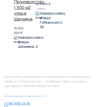
Производство
263 000
₽
1 500 м2
/ месяц
улица
Новороссийск,
улица
Шаумяна
Губернского,
30
18 000
000
₽
Новороссийск,
улица
Шаумяна, 2
Не нашли, что искали?
Более 30% коммерческой недвижимости мы реализуем
закрыто. Позвоните нам — подберём объект под ваши
критерии и пришлём закрытую базу.
Позвоните нам по номеру:
+7 967 930-79-30