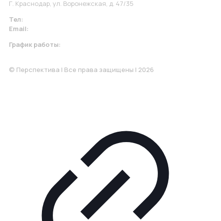
Г. Краснодар, ул. Воронежская, д. 47/35
Тел:
+7 967 930-79-30
Email:
krasnodar@perspektiva.vip
График работы:
Понедельник-Пятница: 9:00-18.00
© Перспектива | Все права защищены | 2026