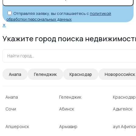
Отправляя заявку, вы соглашаетесь с
политикой
обработки персональных данных
✕
Укажите город поиска недвижимост
Анапа
Геленджик
Краснодар
Новороссийск
Анапа
Геленджик
Краснодар
Сочи
Абинск
Адыгейск
Апшеронск
Армавир
аул Афипс