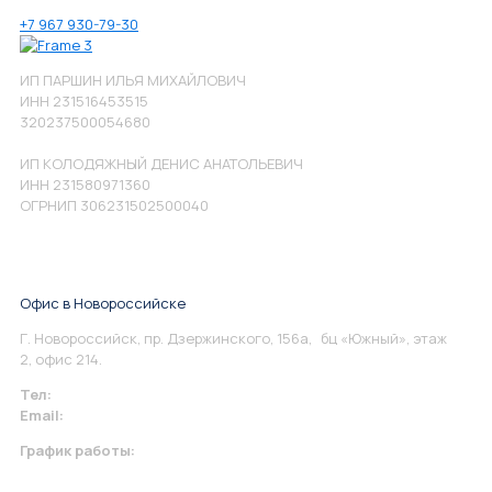
+7 967 930-79-30
ИП ПАРШИН ИЛЬЯ МИХАЙЛОВИЧ
ИНН 231516453515
320237500054680
ИП КОЛОДЯЖНЫЙ ДЕНИС АНАТОЛЬЕВИЧ
ИНН 231580971360
ОГРНИП 306231502500040
Офис в Новороссийске
Г. Новороссийск, пр. Дзержинского, 156а, бц «Южный», этаж
2, офис 214.
Тел:
+7 967 930-79-30
Email:
info@perspektiva.vip
График работы:
Понедельник-Пятница: 9:00-18.00