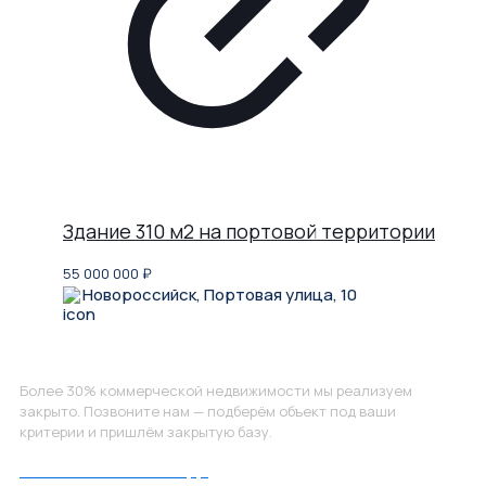
Здание 310 м2 на портовой территории
55 000 000
₽
Новороссийск, Портовая улица, 10
Не нашли, что искали?
Более 30% коммерческой недвижимости мы реализуем
закрыто. Позвоните нам — подберём объект под ваши
критерии и пришлём закрытую базу.
Позвоните нам по номеру: