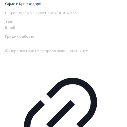
Офис в Краснодаре
Г. Краснодар, ул. Воронежская, д. 47/35
Тел:
+7 967 930-79-30
Email:
krasnodar@perspektiva.vip
График работы:
Понедельник-Пятница: 9:00-18.00
© Перспектива | Все права защищены | 2026