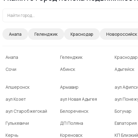
Анапа
Геленджик
Краснодар
Новороссийск
Анапа
Геленджик
Краснодар
Сочи
Абинск
Адыгейск
Апшеронск
Армавир
аул Афипс
аул Козет
аул Новая Адыгея
аул Понеж
аул Старобжегокай
Белореченск
Богучар
Гулькевичи
ДП Поляна
Евпатория
Керчь
Кореновск
КП Близкий