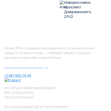
Новороссийск,
проспект
Дзержинского,
211/2
Не нашли, что искали?
Более 30% коммерческой недвижимости мы реализуем
закрыто. Позвоните нам — подберём объект под ваши
критерии и пришлём закрытую базу.
Позвоните нам по номеру:
+7 967 930-79-30
ИП ПАРШИН ИЛЬЯ МИХАЙЛОВИЧ
ИНН 231516453515
320237500054680
ИП КОЛОДЯЖНЫЙ ДЕНИС АНАТОЛЬЕВИЧ