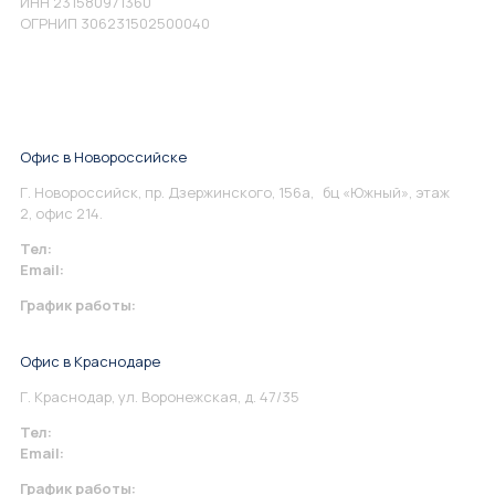
ИНН 231580971360
ОГРНИП 306231502500040
Офис в Новороссийске
Г. Новороссийск, пр. Дзержинского, 156а, бц «Южный», этаж
2, офис 214.
Тел:
+7 967 930-79-30
Email:
info@perspektiva.vip
График работы:
Понедельник-Пятница: 9:00-18.00
Офис в Краснодаре
Г. Краснодар, ул. Воронежская, д. 47/35
Тел:
+7 967 930-79-30
Email:
krasnodar@perspektiva.vip
График работы: