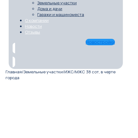
Земельные участки
Дома и дачи
Гаражи и машиноместа
О компании
Новости
Отзывы
Новостройки
Главная
/
Земельные участки
/
ИЖС
/
МЖС 38 сот, в черте
города