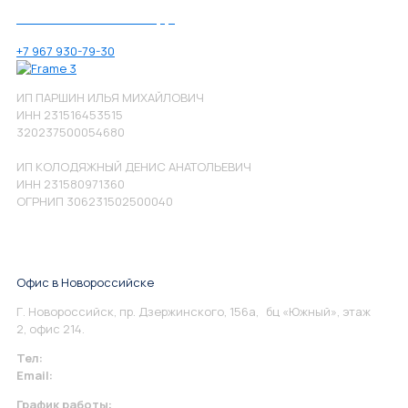
Позвоните нам по номеру:
+7 967 930-79-30
ИП ПАРШИН ИЛЬЯ МИХАЙЛОВИЧ
ИНН 231516453515
320237500054680
ИП КОЛОДЯЖНЫЙ ДЕНИС АНАТОЛЬЕВИЧ
ИНН 231580971360
ОГРНИП 306231502500040
Офис в Новороссийске
Г. Новороссийск, пр. Дзержинского, 156а, бц «Южный», этаж
2, офис 214.
Тел:
+7 967 930-79-30
Email:
info@perspektiva.vip
График работы: