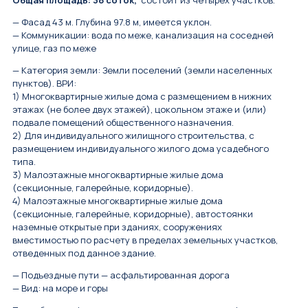
Общая площадь: 38 соток,
состоит из четырёх участков.
— Фасад 43 м. Глубина 97.8 м, имеется уклон.
— Коммуникации: вода по меже, канализация на соседней
улице, газ по меже
— Категория земли: Земли поселений (земли населенных
пунктов). ВРИ:
1) Многоквартирные жилые дома с размещением в нижних
этажах (не более двух этажей), цокольном этаже и (или)
подвале помещений общественного назначения.
2) Для индивидуального жилищного строительства, с
размещением индивидуального жилого дома усадебного
типа.
3) Малоэтажные многоквартирные жилые дома
(секционные, галерейные, коридорные).
4) Малоэтажные многоквартирные жилые дома
(секционные, галерейные, коридорные), автостоянки
наземные открытые при зданиях, сооружениях
вместимостью по расчету в пределах земельных участков,
отведенных под данное здание.
— Подъездные пути — асфальтированная дорога
— Вид: на море и горы