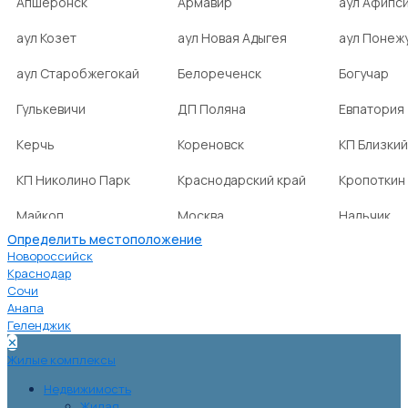
Апшеронск
Армавир
аул Афипс
аул Козет
аул Новая Адыгея
аул Понеж
аул Старобжегокай
Белореченск
Богучар
Гулькевичи
ДП Поляна
Евпатория
Керчь
Кореновск
КП Близкий
КП Николино Парк
Краснодарский край
Кропоткин
Майкоп
Москва
Нальчик
Определить местоположение
НСТ Ромашка-2
посёлок Агроном
посёлок Б
Новороссийск
Краснодар
Сочи
посёлок Веселовка
посёлок Волна
посёлок Г
Анапа
Нива
Геленджик
✕
посёлок городского
посёлок городского
посёлок г
Жилые комплексы
типа Ахтырский
типа Ильский
типа Мост
Недвижимость
Жилая