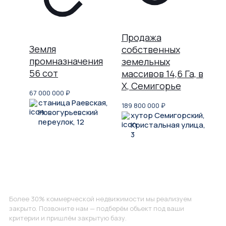
Продажа
Земля
собственных
промназначения
земельных
56 сот
массивов 14,6 Га, в
Х, Семигорье
67 000 000
₽
станица Раевская,
189 800 000
₽
Новогурьевский
хутор Семигорский,
переулок, 12
Кристальная улица,
3
Не нашли, что искали?
Более 30% коммерческой недвижимости мы реализуем
закрыто. Позвоните нам — подберём объект под ваши
критерии и пришлём закрытую базу.