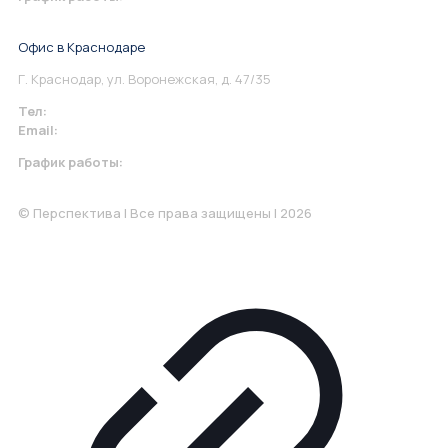
Понедельник-Пятница: 9:00-18.00
Офис в Краснодаре
Г. Краснодар, ул. Воронежская, д. 47/35
Тел:
+7 967 930-79-30
Email:
krasnodar@perspektiva.vip
График работы:
Понедельник-Пятница: 9:00-18.00
© Перспектива | Все права защищены | 2026