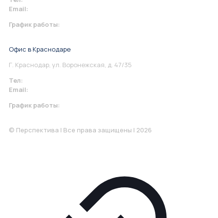
Email:
info@perspektiva.vip
График работы:
Понедельник-Пятница: 9:00-18.00
Офис в Краснодаре
Г. Краснодар, ул. Воронежская, д. 47/35
Тел:
+7 967 930-79-30
Email:
krasnodar@perspektiva.vip
График работы:
Понедельник-Пятница: 9:00-18.00
© Перспектива | Все права защищены | 2026