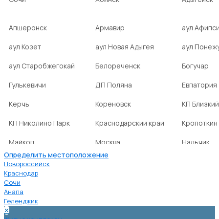
Апшеронск
Армавир
аул Афипс
аул Козет
аул Новая Адыгея
аул Понеж
аул Старобжегокай
Белореченск
Богучар
Гулькевичи
ДП Поляна
Евпатория
Керчь
Кореновск
КП Близкий
КП Николино Парк
Краснодарский край
Кропоткин
Майкоп
Москва
Нальчик
Определить местоположение
НСТ Ромашка-2
посёлок Агроном
посёлок Б
Новороссийск
Краснодар
Сочи
посёлок Веселовка
посёлок Волна
посёлок Г
Анапа
Нива
Геленджик
✕
посёлок городского
посёлок городского
посёлок г