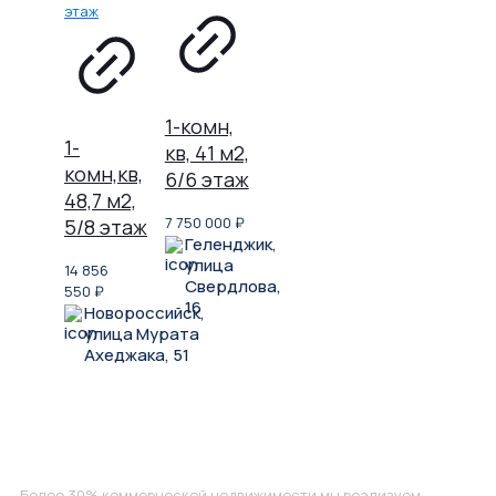
1-комн,
1-
кв, 41 м2,
комн,кв,
6/6 этаж
48,7 м2,
7 750 000
₽
5/8 этаж
Геленджик,
улица
14 856
Свердлова,
550
₽
16
Новороссийск,
улица Мурата
Ахеджака, 51
Не нашли, что искали?
Более 30% коммерческой недвижимости мы реализуем