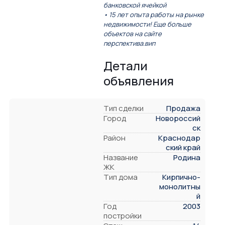
банковской ячейкой
• 15 лет опыта работы на рынке
недвижимости! Еще больше
объектов на сайте
перспектива.вип
Детали
объявления
Тип сделки
Продажа
Город
Новороссий
ск
Район
Краснодар
ский край
Название
Родина
ЖК
Тип дома
Кирпично-
монолитны
й
Год
2003
постройки