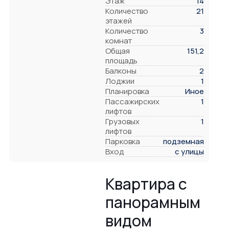
Этаж
14
Количество
21
этажей
Количество
3
комнат
Общая
151,2
площадь
Балконы
2
Лоджии
1
Планировка
Иное
Пассажирских
1
лифтов
Грузовых
1
лифтов
Парковка
подземная
Вход
с улицы
Квартира с
панорамным
видом