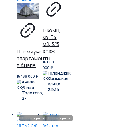
1-комн,
кв, 54
м2, 3/5
этаж
Премиум-
апартаменты
16 800
в Анапе
000
₽
Геленджик,
15 136 000
₽
Крымская
Анапа,
улица,
улица
22к14
Толстого,
27