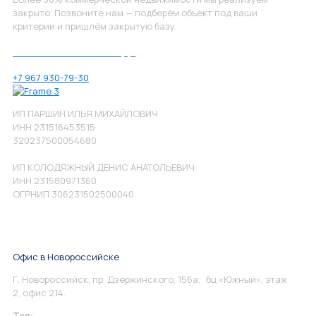
закрыто. Позвоните нам — подберём объект под ваши
критерии и пришлём закрытую базу.
Позвоните нам по номеру:
+7 967 930-79-30
ИП ПАРШИН ИЛЬЯ МИХАЙЛОВИЧ
ИНН 231516453515
320237500054680
ИП КОЛОДЯЖНЫЙ ДЕНИС АНАТОЛЬЕВИЧ
ИНН 231580971360
ОГРНИП 306231502500040
Офис в Новороссийске
Г. Новороссийск, пр. Дзержинского, 156а, бц «Южный», этаж
2, офис 214.
Тел:
+7 967 930-79-30