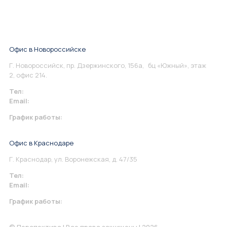
Офис в Новороссийске
Г. Новороссийск, пр. Дзержинского, 156а, бц «Южный», этаж
2, офис 214.
Тел:
+7 967 930-79-30
Email:
info@perspektiva.vip
График работы:
Понедельник-Пятница: 9:00-18.00
Офис в Краснодаре
Г. Краснодар, ул. Воронежская, д. 47/35
Тел:
+7 967 930-79-30
Email:
krasnodar@perspektiva.vip
График работы:
Понедельник-Пятница: 9:00-18.00