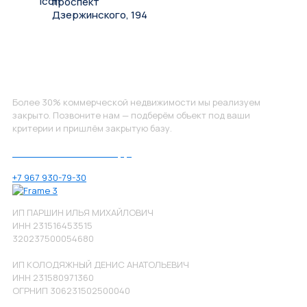
проспект
Дзержинского, 194
Не нашли, что искали?
Более 30% коммерческой недвижимости мы реализуем
закрыто. Позвоните нам — подберём объект под ваши
критерии и пришлём закрытую базу.
Позвоните нам по номеру:
+7 967 930-79-30
ИП ПАРШИН ИЛЬЯ МИХАЙЛОВИЧ
ИНН 231516453515
320237500054680
ИП КОЛОДЯЖНЫЙ ДЕНИС АНАТОЛЬЕВИЧ
ИНН 231580971360
ОГРНИП 306231502500040