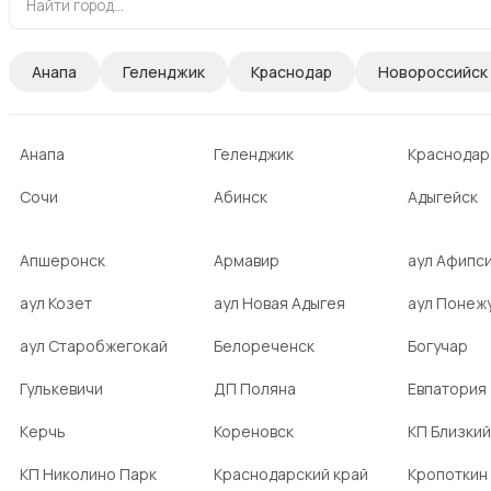
Анапа
Геленджик
Краснодар
Новороссийск
Анапа
Геленджик
Краснодар
Сочи
Абинск
Адыгейск
Апшеронск
Армавир
аул Афипс
аул Козет
аул Новая Адыгея
аул Понеж
аул Старобжегокай
Белореченск
Богучар
Гулькевичи
ДП Поляна
Евпатория
Керчь
Кореновск
КП Близкий
КП Николино Парк
Краснодарский край
Кропоткин