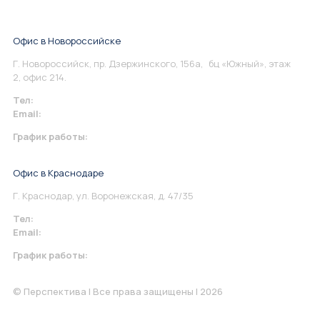
Офис в Новороссийске
Г. Новороссийск, пр. Дзержинского, 156а, бц «Южный», этаж
2, офис 214.
Тел:
+7 967 930-79-30
Email:
info@perspektiva.vip
График работы:
Понедельник-Пятница: 9:00-18.00
Офис в Краснодаре
Г. Краснодар, ул. Воронежская, д. 47/35
Тел:
+7 967 930-79-30
Email:
krasnodar@perspektiva.vip
График работы:
Понедельник-Пятница: 9:00-18.00
© Перспектива | Все права защищены | 2026