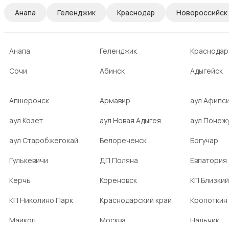
Анапа
Геленджик
Краснодар
Новороссийск
Анапа
Геленджик
Краснодар
Сочи
Абинск
Адыгейск
Апшеронск
Армавир
аул Афипс
аул Козет
аул Новая Адыгея
аул Понеж
аул Старобжегокай
Белореченск
Богучар
Гулькевичи
ДП Поляна
Евпатория
Керчь
Кореновск
КП Близкий
КП Николино Парк
Краснодарский край
Кропоткин
Майкоп
Москва
Нальчик