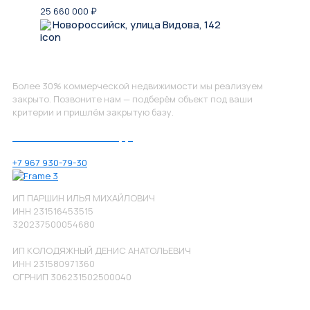
25 660 000
₽
Новороссийск, улица Видова, 142
Не нашли, что искали?
Более 30% коммерческой недвижимости мы реализуем
закрыто. Позвоните нам — подберём объект под ваши
критерии и пришлём закрытую базу.
Позвоните нам по номеру:
+7 967 930-79-30
ИП ПАРШИН ИЛЬЯ МИХАЙЛОВИЧ
ИНН 231516453515
320237500054680
ИП КОЛОДЯЖНЫЙ ДЕНИС АНАТОЛЬЕВИЧ
ИНН 231580971360
ОГРНИП 306231502500040