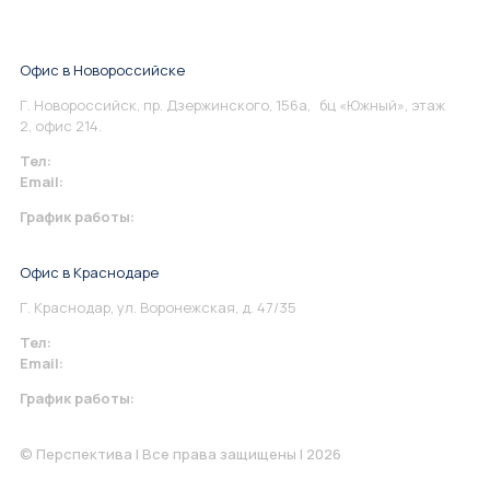
Офис в Новороссийске
Г. Новороссийск, пр. Дзержинского, 156а, бц «Южный», этаж
2, офис 214.
Тел:
+7 967 930-79-30
Email:
info@perspektiva.vip
График работы:
Понедельник-Пятница: 9:00-18.00
Офис в Краснодаре
Г. Краснодар, ул. Воронежская, д. 47/35
Тел:
+7 967 930-79-30
Email:
krasnodar@perspektiva.vip
График работы:
Понедельник-Пятница: 9:00-18.00
© Перспектива | Все права защищены | 2026