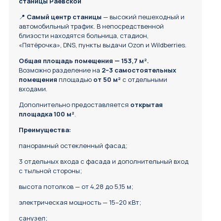
станицы Раевской
📍
Самый центр станицы
— высокий пешеходный и
автомобильный трафик. В непосредственной
близости находятся больница, стадион,
«Пятёрочка», DNS, пункты выдачи Ozon и Wildberries.
Общая площадь помещения — 153,7 м².
Возможно разделение на
2–3 самостоятельных
помещения
площадью
от 50 м²
с отдельными
входами.
Дополнительно предоставляется
открытая
площадка 100 м²
.
Преимущества:
панорамный остекленный фасад;
3 отдельных входа с фасада и дополнительный вход
с тыльной стороны;
высота потолков — от 4,28 до 5,15 м;
электрическая мощность — 15–20 кВт;
санузел;