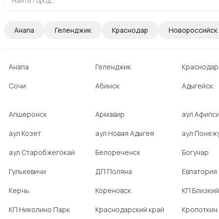
Анапа
Геленджик
Краснодар
Новороссийск
Анапа
Геленджик
Краснодар
Сочи
Абинск
Адыгейск
Апшеронск
Армавир
аул Афипс
аул Козет
аул Новая Адыгея
аул Понеж
аул Старобжегокай
Белореченск
Богучар
Гулькевичи
ДП Поляна
Евпатория
Керчь
Кореновск
КП Близкий
КП Николино Парк
Краснодарский край
Кропоткин