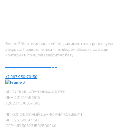
Не нашли, что искали?
Более 30% коммерческой недвижимости мы реализуем
закрыто. Позвоните нам — подберём объект под ваши
критерии и пришлём закрытую базу.
Позвоните нам по номеру:
+7 967 930-79-30
ИП ПАРШИН ИЛЬЯ МИХАЙЛОВИЧ
ИНН 231516453515
320237500054680
ИП КОЛОДЯЖНЫЙ ДЕНИС АНАТОЛЬЕВИЧ
ИНН 231580971360
ОГРНИП 306231502500040