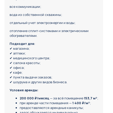
все коммуникации;
вода из собственной скважины;
отдельный учет электроэнергии и воды;
отопление сплит-системами и электрическими
обогревателями.
Подходит для:
✔ магазина;
✔ аптеки;
✔ медицинского центра;
✔ салона красоты;
✔ офиса;
✔ кафе;
✔ пункта выдачи заказов;
✔ шоурума и других видов бизнеса.
Условия аренды:
200 000 ₽/месяц
— за всё помещение
153,7 м²
;
при аренде части помещения —
1 400 ₽/м²
;
предоставляются арендные каникулы;
залог обсуждается индивидуально.