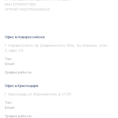
ИНН 231580971360
ОГРНИП 306231502500040
Офис в Новороссийске
Г. Новороссийск, пр. Дзержинского, 156а, бц «Южный», этаж
2, офис 214.
Тел:
+7 967 930-79-30
Email:
info@perspektiva.vip
График работы:
Понедельник-Пятница: 9:00-18.00
Офис в Краснодаре
Г. Краснодар, ул. Воронежская, д. 47/35
Тел:
+7 967 930-79-30
Email:
krasnodar@perspektiva.vip
График работы: