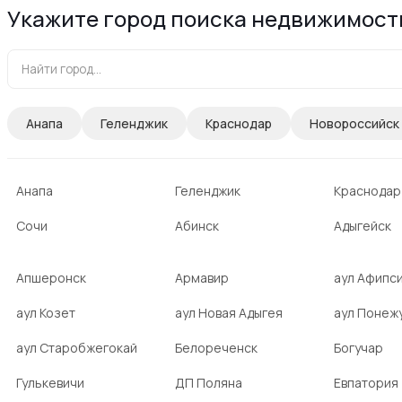
Укажите город поиска недвижимост
Анапа
Геленджик
Краснодар
Новороссийск
Анапа
Геленджик
Краснодар
Сочи
Абинск
Адыгейск
Апшеронск
Армавир
аул Афипс
аул Козет
аул Новая Адыгея
аул Понеж
аул Старобжегокай
Белореченск
Богучар
Гулькевичи
ДП Поляна
Евпатория