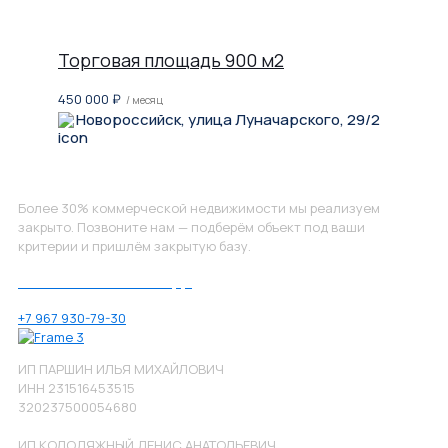
Торговая площадь 900 м2
450 000
₽
/ месяц
Новороссийск, улица Луначарского, 29/2
Не нашли, что искали?
Более 30% коммерческой недвижимости мы реализуем
закрыто. Позвоните нам — подберём объект под ваши
критерии и пришлём закрытую базу.
Позвоните нам по номеру:
+7 967 930-79-30
ИП ПАРШИН ИЛЬЯ МИХАЙЛОВИЧ
ИНН 231516453515
320237500054680
ИП КОЛОДЯЖНЫЙ ДЕНИС АНАТОЛЬЕВИЧ