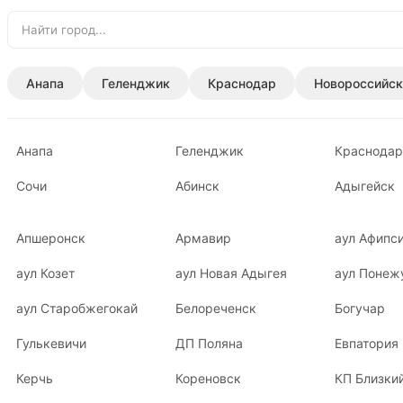
Анапа
Геленджик
Краснодар
Новороссийск
Анапа
Геленджик
Краснодар
Сочи
Абинск
Адыгейск
Апшеронск
Армавир
аул Афипс
аул Козет
аул Новая Адыгея
аул Понеж
аул Старобжегокай
Белореченск
Богучар
Гулькевичи
ДП Поляна
Евпатория
Керчь
Кореновск
КП Близки