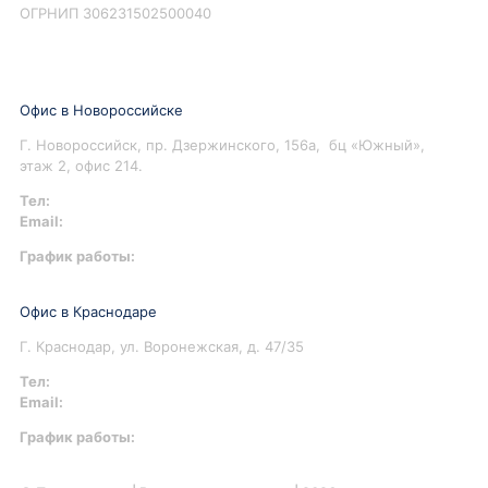
ОГРНИП 306231502500040
Офис в Новороссийске
Г. Новороссийск, пр. Дзержинского, 156а, бц «Южный»,
этаж 2, офис 214.
Тел:
+7 967 930-79-30
Email:
info@perspektiva.vip
График работы:
Понедельник-Пятница: 9:00-18.00
Офис в Краснодаре
Г. Краснодар, ул. Воронежская, д. 47/35
Тел:
+7 967 930-79-30
Email:
krasnodar@perspektiva.vip
График работы:
Понедельник-Пятница: 9:00-18.00