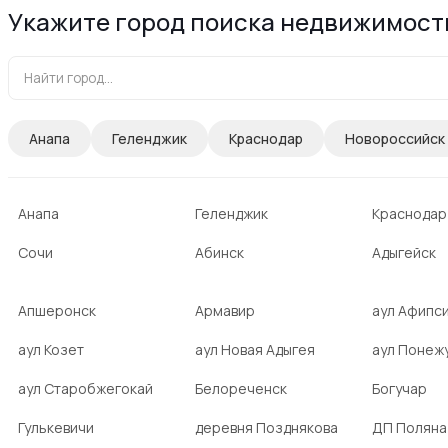
Укажите город поиска недвижимост
Анапа
Геленджик
Краснодар
Новороссийск
Анапа
Геленджик
Краснодар
Сочи
Абинск
Адыгейск
Апшеронск
Армавир
аул Афипс
аул Козет
аул Новая Адыгея
аул Понеж
аул Старобжегокай
Белореченск
Богучар
Гулькевичи
деревня Позднякова
ДП Поляна