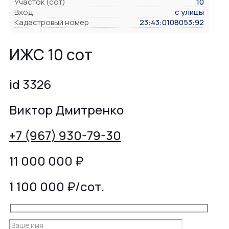
Участок (сот)
10
Вход
с улицы
Кадастровый номер
23:43:0108053:92
ИЖС 10 сот
id 3326
Виктор Дмитренко
+7 (967) 930-79-30
11 000 000
₽
1 100 000 ₽/сот.