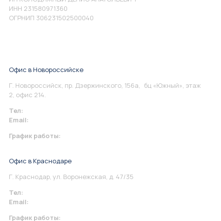
ИНН 231580971360
ОГРНИП 306231502500040
Офис в Новороссийске
Г. Новороссийск, пр. Дзержинского, 156а, бц «Южный», этаж
2, офис 214.
Тел:
+7 967 930-79-30
Email:
info@perspektiva.vip
График работы:
Понедельник-Пятница: 9:00-18.00
Офис в Краснодаре
Г. Краснодар, ул. Воронежская, д. 47/35
Тел:
+7 967 930-79-30
Email:
krasnodar@perspektiva.vip
График работы: