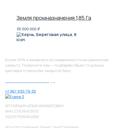
Земля промназначения 1,85 Га
30 000 000
₽
Керчь, Береговая улица, 8
Не нашли, что искали?
Более 30% коммерческой недвижимости мы реализуем
закрыто. Позвоните нам — подберём объект под ваши
критерии и пришлём закрытую базу.
Позвоните нам по номеру:
+7 967 930-79-30
ИП ПАРШИН ИЛЬЯ МИХАЙЛОВИЧ
ИНН 231516453515
320237500054680
ИП КОЛОДЯЖНЫЙ ДЕНИС АНАТОЛЬЕВИЧ