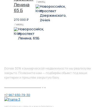
/ месяц
Ленина
Новороссийск,
65 Б
проспект
Дзержинского,
270 000
₽
244к4
/ месяц
Новороссийск,
проспект
Ленина, 65Б
Не нашли, что искали?
Более 30% коммерческой недвижимости мы реализуем
закрыто. Позвоните нам — подберём объект под ваши
критерии и пришлём закрытую базу.
Позвоните нам по номеру:
+7 967 930-79-30