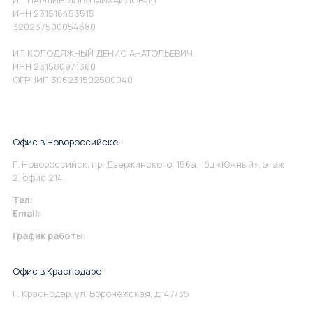
ИП ПАРШИН ИЛЬЯ МИХАЙЛОВИЧ
ИНН 231516453515
320237500054680
ИП КОЛОДЯЖНЫЙ ДЕНИС АНАТОЛЬЕВИЧ
ИНН 231580971360
ОГРНИП 306231502500040
Офис в Новороссийске
Г. Новороссийск, пр. Дзержинского, 156а, бц «Южный», этаж
2, офис 214.
Тел:
+7 967 930-79-30
Email:
info@perspektiva.vip
График работы:
Понедельник-Пятница: 9:00-18.00
Офис в Краснодаре
Г. Краснодар, ул. Воронежская, д. 47/35