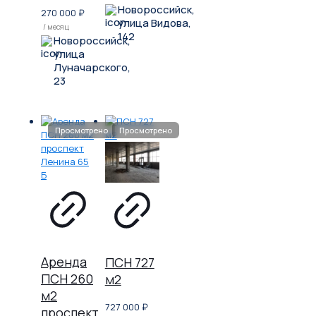
Новороссийск,
270 000
₽
улица Видова,
/ месяц
142
Новороссийск,
улица
Луначарского,
23
Аренда
ПСН 727
ПСН 260
м2
м2
727 000
₽
проспект