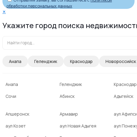
Отправляя заявку, вы соглашаетесь с
политикой
обработки персональных данных
✕
Укажите город поиска недвижимост
Анапа
Геленджик
Краснодар
Новороссийск
Анапа
Геленджик
Краснодар
Сочи
Абинск
Адыгейск
Апшеронск
Армавир
аул Афипс
аул Козет
аул Новая Адыгея
аул Понеж