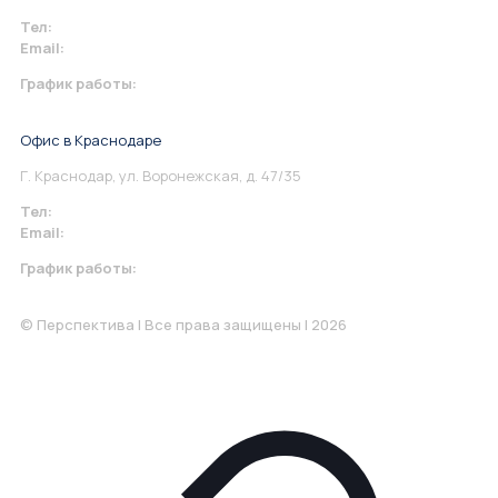
Тел:
+7 967 930-79-30
Email:
info@perspektiva.vip
График работы:
Понедельник-Пятница: 9:00-18.00
Офис в Краснодаре
Г. Краснодар, ул. Воронежская, д. 47/35
Тел:
+7 967 930-79-30
Email:
krasnodar@perspektiva.vip
График работы:
Понедельник-Пятница: 9:00-18.00
© Перспектива | Все права защищены | 2026