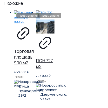
Похожие
Торговая
площадь
ПСН 727
900 м2
м2
450 000
₽
727 000
₽
/ месяц
/ месяц
Новороссийск,
Новороссийск,
улица
проспект
Луначарского,
Дзержинского,
29/2
244к4