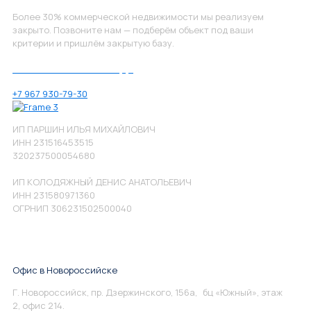
Более 30% коммерческой недвижимости мы реализуем
закрыто. Позвоните нам — подберём объект под ваши
критерии и пришлём закрытую базу.
Позвоните нам по номеру:
+7 967 930-79-30
ИП ПАРШИН ИЛЬЯ МИХАЙЛОВИЧ
ИНН 231516453515
320237500054680
ИП КОЛОДЯЖНЫЙ ДЕНИС АНАТОЛЬЕВИЧ
ИНН 231580971360
ОГРНИП 306231502500040
Офис в Новороссийске
Г. Новороссийск, пр. Дзержинского, 156а, бц «Южный», этаж
2, офис 214.