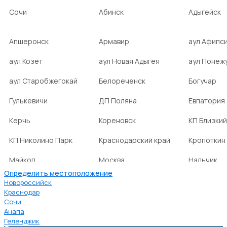
Сочи
Абинск
Адыгейск
Апшеронск
Армавир
аул Афипс
аул Козет
аул Новая Адыгея
аул Понеж
аул Старобжегокай
Белореченск
Богучар
Гулькевичи
ДП Поляна
Евпатория
Керчь
Кореновск
КП Близкий
КП Николино Парк
Краснодарский край
Кропоткин
Майкоп
Москва
Нальчик
Определить местоположение
НСТ Ромашка-2
посёлок Агроном
посёлок Б
Новороссийск
Краснодар
Сочи
посёлок Веселовка
посёлок Волна
посёлок Г
Анапа
Нива
Геленджик