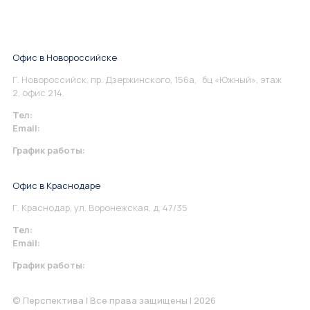
Офис в Новороссийске
Г. Новороссийск, пр. Дзержинского, 156а, бц «Южный», этаж
2, офис 214.
Тел:
+7 967 930-79-30
Email:
info@perspektiva.vip
График работы:
Понедельник-Пятница: 9:00-18.00
Офис в Краснодаре
Г. Краснодар, ул. Воронежская, д. 47/35
Тел:
+7 967 930-79-30
Email:
krasnodar@perspektiva.vip
График работы:
Понедельник-Пятница: 9:00-18.00
© Перспектива | Все права защищены | 2026