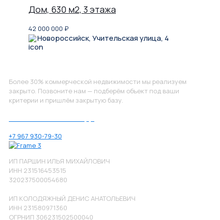
Дом, 630 м2, 3 этажа
42 000 000
₽
Новороссийск, Учительская улица, 4
Не нашли, что искали?
Более 30% коммерческой недвижимости мы реализуем
закрыто. Позвоните нам — подберём объект под ваши
критерии и пришлём закрытую базу.
Позвоните нам по номеру:
+7 967 930-79-30
ИП ПАРШИН ИЛЬЯ МИХАЙЛОВИЧ
ИНН 231516453515
320237500054680
ИП КОЛОДЯЖНЫЙ ДЕНИС АНАТОЛЬЕВИЧ
ИНН 231580971360
ОГРНИП 306231502500040