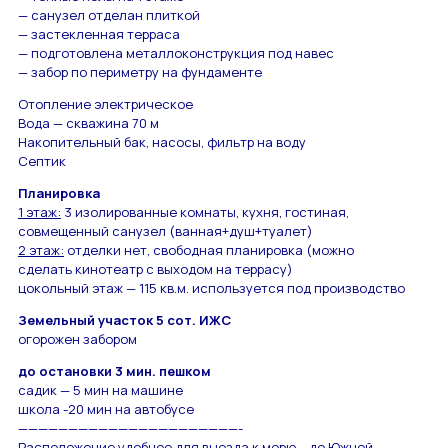
— санузел отделан плиткой
— застекленная терраса
— подготовлена металлоконструкция под навес
— забор по периметру на фундаменте
Отопление электрическое
Вода — скважина 70 м
Накопительный бак, насосы, фильтр на воду
Септик
Планировка
1 этаж:
3 изолированные комнаты, кухня, гостиная,
совмещенный санузел (ванная+душ+туалет)
2 этаж:
отделки нет, свободная планировка (можно
сделать кинотеатр с выходом на террасу)
цокольный этаж — 115 кв.м. используется под производство
Земельный участок 5 сот. ИЖС
огорожен забором
до остановки 3 мин. пешком
садик — 5 мин на машине
школа -20 мин на автобусе
——————————————————————-
Расположение удобное для выезда к морю – до Южной