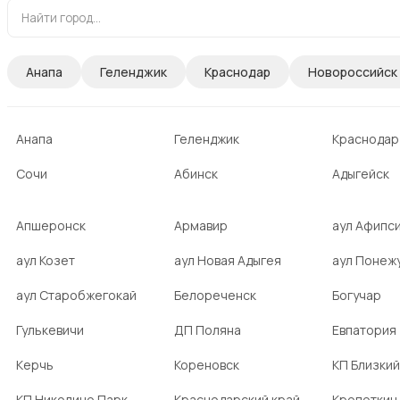
Анапа
Геленджик
Краснодар
Новороссийск
Анапа
Геленджик
Краснодар
Сочи
Абинск
Адыгейск
Апшеронск
Армавир
аул Афипс
аул Козет
аул Новая Адыгея
аул Понеж
аул Старобжегокай
Белореченск
Богучар
Гулькевичи
ДП Поляна
Евпатория
Керчь
Кореновск
КП Близкий
КП Николино Парк
Краснодарский край
Кропоткин