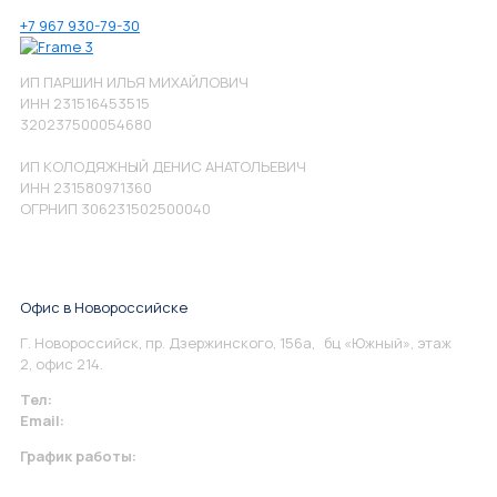
+7 967 930-79-30
ИП ПАРШИН ИЛЬЯ МИХАЙЛОВИЧ
ИНН 231516453515
320237500054680
ИП КОЛОДЯЖНЫЙ ДЕНИС АНАТОЛЬЕВИЧ
ИНН 231580971360
ОГРНИП 306231502500040
Офис в Новороссийске
Г. Новороссийск, пр. Дзержинского, 156а, бц «Южный», этаж
2, офис 214.
Тел:
+7 967 930-79-30
Email:
info@perspektiva.vip
График работы:
Понедельник-Пятница: 9:00-18.00