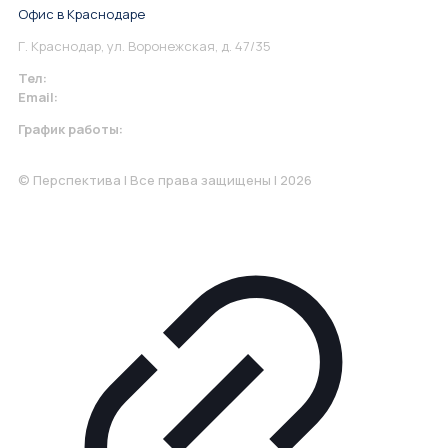
Офис в Краснодаре
Г. Краснодар, ул. Воронежская, д. 47/35
Тел:
+7 967 930-79-30
Email:
krasnodar@perspektiva.vip
График работы:
Понедельник-Пятница: 9:00-18.00
© Перспектива | Все права защищены | 2026