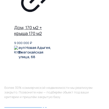
Дом, 170 м2 +
крыша 170 м2
9 000 000
₽
аул Новая Адыгея,
Бжегокайская
улица, 68
Не нашли, что искали?
Более 30% коммерческой недвижимости мы реализуем
закрыто. Позвоните нам — подберём объект под ваши
критерии и пришлём закрытую базу.
Позвоните нам по номеру: