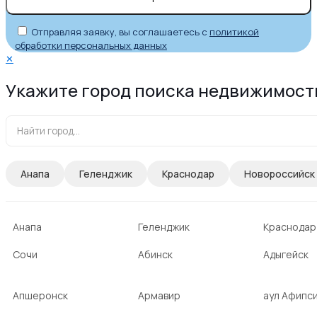
Отправляя заявку, вы соглашаетесь с
политикой
обработки персональных данных
✕
Укажите город поиска недвижимост
Анапа
Геленджик
Краснодар
Новороссийск
Анапа
Геленджик
Краснодар
Сочи
Абинск
Адыгейск
Апшеронск
Армавир
аул Афипс