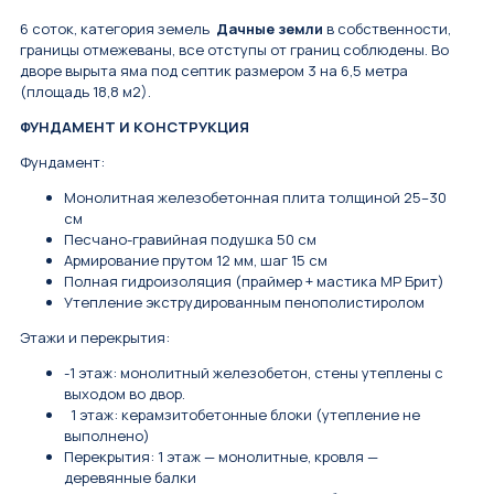
6 соток, категория земель
Дачные земли
в собственности,
границы отмежеваны, все отступы от границ соблюдены. Во
дворе вырыта яма под септик размером 3 на 6,5 метра
(площадь 18,8 м2).
ФУНДАМЕНТ И КОНСТРУКЦИЯ
Фундамент:
Монолитная железобетонная плита толщиной 25–30
см
Песчано-гравийная подушка 50 см
Армирование прутом 12 мм, шаг 15 см
Полная гидроизоляция (праймер + мастика МР Брит)
Утепление экструдированным пенополистиролом
Этажи и перекрытия:
-1 этаж: монолитный железобетон, стены утеплены с
выходом во двор.
1 этаж: керамзитобетонные блоки (утепление не
выполнено)
Перекрытия: 1 этаж — монолитные, кровля —
деревянные балки