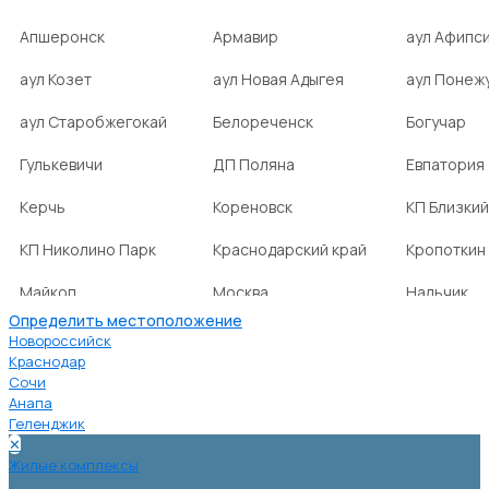
Апшеронск
Армавир
аул Афипс
аул Козет
аул Новая Адыгея
аул Понеж
аул Старобжегокай
Белореченск
Богучар
Гулькевичи
ДП Поляна
Евпатория
Керчь
Кореновск
КП Близкий
КП Николино Парк
Краснодарский край
Кропоткин
Майкоп
Москва
Нальчик
Определить местоположение
НСТ Ромашка-2
посёлок Агроном
посёлок Б
Новороссийск
Краснодар
Сочи
посёлок Веселовка
посёлок Волна
посёлок Г
Анапа
Нива
Геленджик
✕
посёлок городского
посёлок городского
посёлок г
Жилые комплексы
типа Ахтырский
типа Ильский
типа Мост