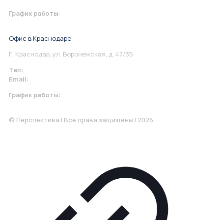
График работы:
Понедельник-Пятница: 9:00-18.00
Офис в Краснодаре
Г. Краснодар, ул. Воронежская, д. 47/35
Тел:
+7 967 930-79-30
Email:
krasnodar@perspektiva.vip
График работы:
Понедельник-Пятница: 9:00-18.00
© Перспектива | Все права защищены | 2026