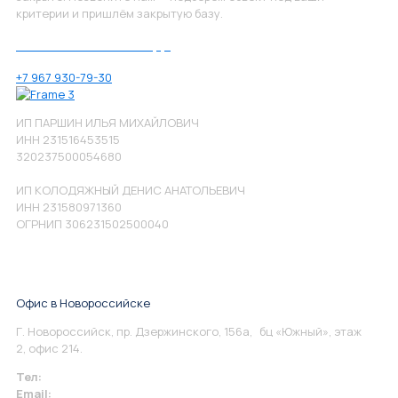
критерии и пришлём закрытую базу.
Позвоните нам по номеру:
+7 967 930-79-30
ИП ПАРШИН ИЛЬЯ МИХАЙЛОВИЧ
ИНН 231516453515
320237500054680
ИП КОЛОДЯЖНЫЙ ДЕНИС АНАТОЛЬЕВИЧ
ИНН 231580971360
ОГРНИП 306231502500040
Офис в Новороссийске
Г. Новороссийск, пр. Дзержинского, 156а, бц «Южный», этаж
2, офис 214.
Тел:
+7 967 930-79-30
Email:
info@perspektiva.vip